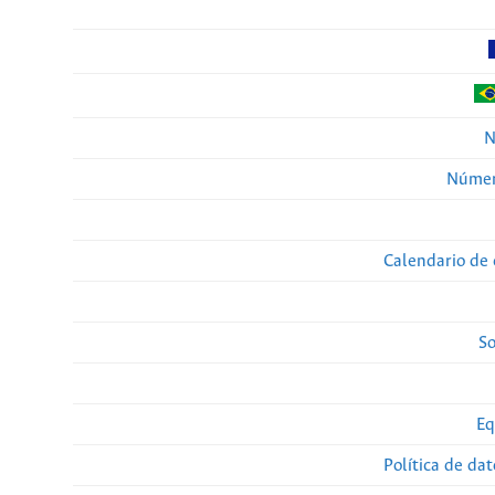
N
Númer
Calendario de 
So
Eq
Política de da