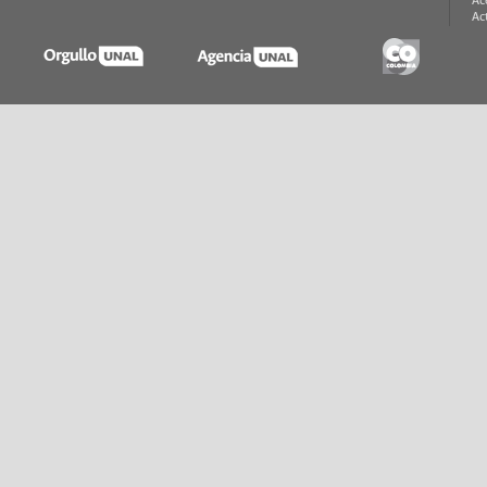
Ac
Ac