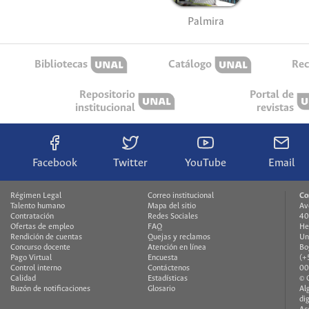
Palmira
Bibliotecas
Catálogo
Rec
Repositorio
Portal de
institucional
revistas
Facebook
Twitter
YouTube
Email
Régimen Legal
Correo institucional
Co
Talento humano
Mapa del sitio
Av
Contratación
Redes Sociales
40
Ofertas de empleo
FAQ
He
Rendición de cuentas
Quejas y reclamos
Un
Concurso docente
Atención en línea
Bo
Pago Virtual
Encuesta
(+
Control interno
Contáctenos
00
Calidad
Estadísticas
© 
Buzón de notificaciones
Glosario
Al
di