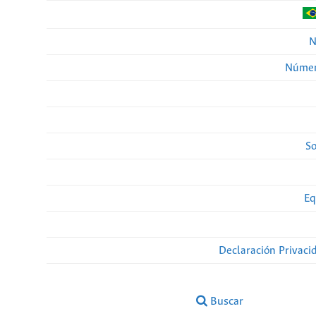
N
Númer
So
Eq
Declaración Privaci
Buscar