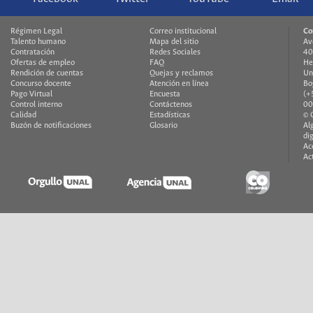
Régimen Legal
Correo institucional
Co
Talento humano
Mapa del sitio
Av
Contratación
Redes Sociales
40
Ofertas de empleo
FAQ
He
Rendición de cuentas
Quejas y reclamos
Un
Concurso docente
Atención en línea
Bo
Pago Virtual
Encuesta
(+
Control interno
Contáctenos
00
Calidad
Estadísticas
© 
Buzón de notificaciones
Glosario
Al
di
Ac
Ac