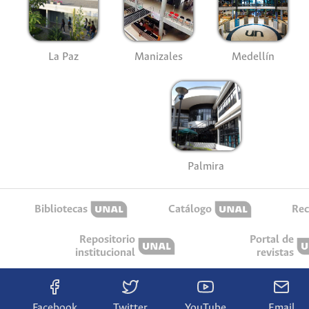
La Paz
Manizales
Medellín
Palmira
Bibliotecas
Catálogo
Rec
Repositorio
Portal de
institucional
revistas
Facebook
Twitter
YouTube
Email