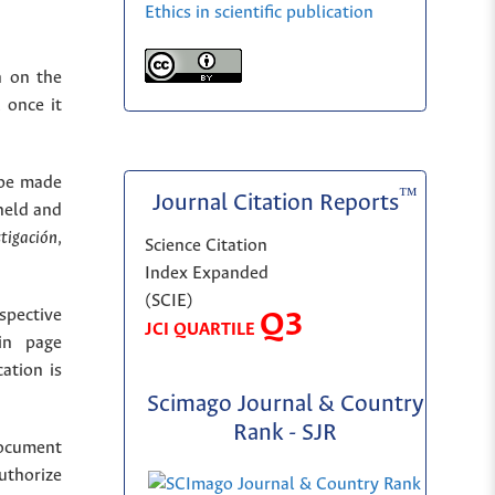
Ethics in scientific publication
n on the
 once it
 be made
™
Journal Citation Reports
held and
stigación
,
Science Citation
Index Expanded
(SCIE)
spective
Q3
JCI QUARTILE
in page
cation is
Scimago Journal & Country
Rank - SJR
document
uthorize