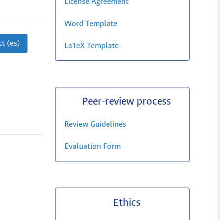
License Agreement
Word Template
t (es)
LaTeX Template
Peer-review process
Review Guidelines
Evaluation Form
Ethics