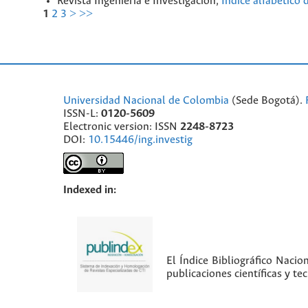
Revista Ingeniería e Investigación,
Índice alfabético
1
2
3
>
>>
Universidad Nacional de Colombia
(Sede Bogotá).
ISSN-L:
0120-5609
Electronic version: ISSN
2248-8723
DOI:
10.15446/ing.investig
Indexed in:
El Índice Bibliográfico Nacio
publicaciones científicas y t