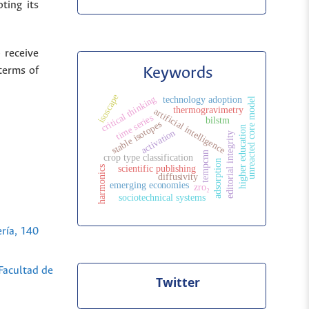
ting its
 receive
Keywords
terms of
isoscape
critical thinking
technology adoption
unreacted core model
thermogravimetry
artificial intelligence
time series
bilstm
stable isotopes
higher education
activation
editorial integrity
tempcnn
crop type classification
adsorption
scientific publishing
harmonics
diffusivity
emerging economies
zro₂
sociotechnical systems
ería, 140
 Facultad de
Twitter