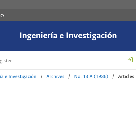
co
Ingeniería e Investigación
gister
ía e Investigación
/
Archives
/
No. 13 A (1986)
/
Articles