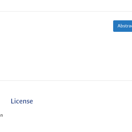
Abstrac
License
ón