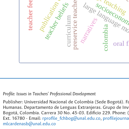
teacher feedback
publication ethics
preservice teachers
socioeconom
teacher beliefs
large language m
curriculum
narratives
colombia
oral 
Profile: Issues in Teachers' Professional Development
Publisher: Universidad Nacional de Colombia (Sede Bogotá). Fa
Humanas. Departamento de Lenguas Extranjeras. Grupo de Inv
Bogotá, Colombia. Carrera 30 No. 45-03. Edificio 229. Phone:
Ext. 16780 - Email:
rprofile_fchbog@unal.edu.co
,
profilejourn
mlcardenasb@unal.edu.co