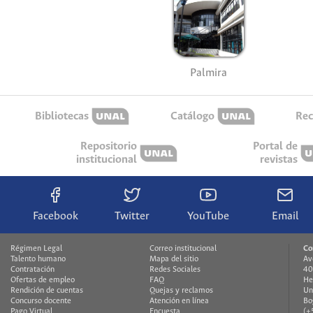
Palmira
Bibliotecas
Catálogo
Rec
Repositorio
Portal de
institucional
revistas
Facebook
Twitter
YouTube
Email
Régimen Legal
Correo institucional
Co
Talento humano
Mapa del sitio
Av
Contratación
Redes Sociales
40
Ofertas de empleo
FAQ
He
Rendición de cuentas
Quejas y reclamos
Un
Concurso docente
Atención en línea
Bo
Pago Virtual
Encuesta
(+