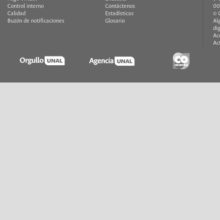
Control interno
Contáctenos
00
Calidad
Estadísticas
© 
Buzón de notificaciones
Glosario
Al
di
Ac
Ac