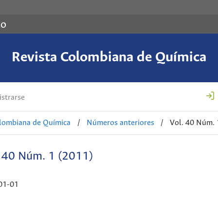
co
Revista Colombiana de Química
strarse
olombiana de Química
/
Números anteriores
/
Vol. 40 Núm. 
. 40 Núm. 1 (2011)
01-01