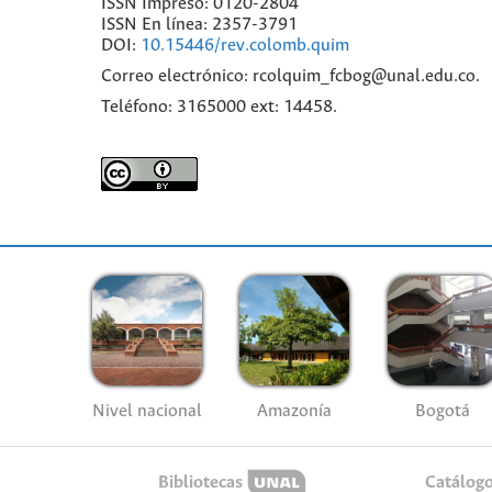
ISSN Impreso: 0120-2804
ISSN En línea: 2357-3791
DOI:
10.15446/rev.colomb.quim
Correo electrónico: rcolquim_fcbog@unal.edu.co.
Teléfono: 3165000 ext: 14458.
Nivel nacional
Amazonía
Bogotá
Bibliotecas
Catálog