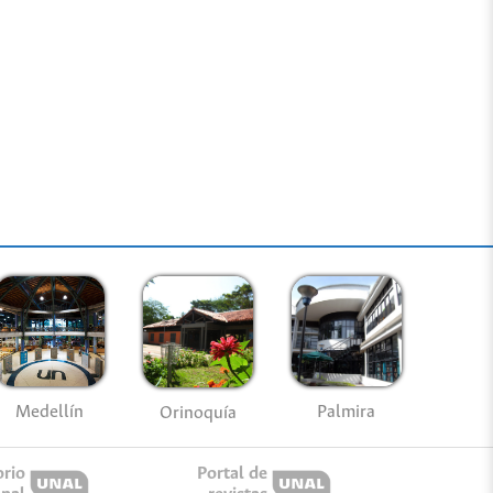
Medellín
Palmira
Orinoquía
orio
Portal de