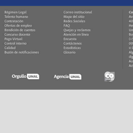
Régimen Legal
Correo institucional
Co
Talento humano
Mapa del sitio
Av
Contratación
Redes Sociales
40
Ofertas de empleo
FAQ
He
Rendición de cuentas
Quejas y reclamos
Un
Concurso docente
Atención en línea
Bo
Pago Virtual
Encuesta
(+
Control interno
Contáctenos
00
Calidad
Estadísticas
© 
Buzón de notificaciones
Glosario
Al
di
Ac
Ac