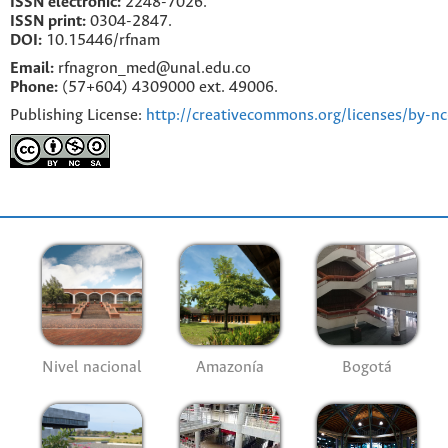
ISSN electronic:
2248-7026.
ISSN print:
0304-2847.
DOI:
10.15446/rfnam
Email:
rfnagron_med@unal.edu.co
Phone:
(57+604) 4309000 ext. 49006.
Publishing License:
http://creativecommons.org/licenses/by-nc
Nivel nacional
Amazonía
Bogotá