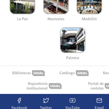
La Paz
Manizales
Medellín
Palmira
Bibliotecas
Catálogo
Rec
Repositorio
Portal de
institucional
revistas
Facebook
Twitter
YouTube
Email