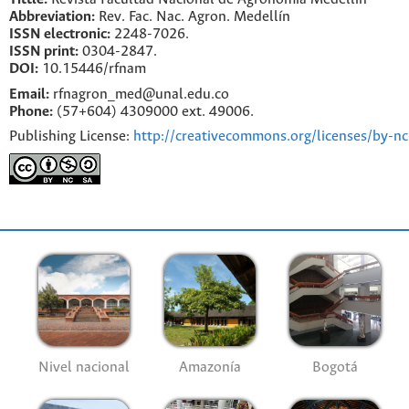
Abbreviation:
Rev. Fac. Nac. Agron. Medellín
ISSN electronic:
2248-7026.
ISSN print:
0304-2847.
DOI:
10.15446/rfnam
Email:
rfnagron_med@unal.edu.co
Phone:
(57+604) 4309000 ext. 49006.
Publishing License:
http://creativecommons.org/licenses/by-nc
Nivel nacional
Amazonía
Bogotá