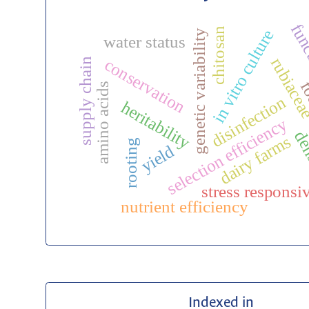
func
chitosan
in vitro culture
genetic variability
water status
rubiace
conservation
supply chain
fo
amino acids
disinfection
heritability
selection efficiency
den
dairy farms
rooting
yield
stress responsi
nutrient efficiency
Indexed in