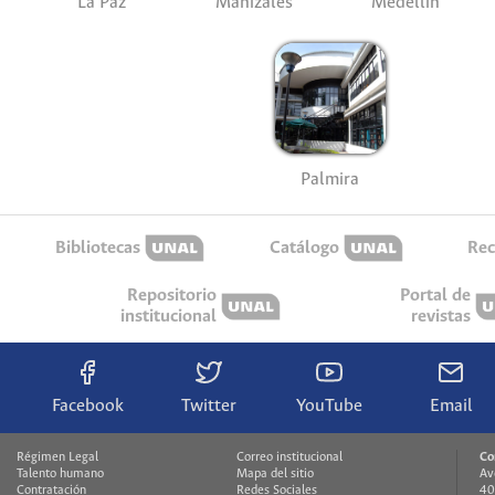
La Paz
Manizales
Medellín
Palmira
Bibliotecas
Catálogo
Rec
Repositorio
Portal de
institucional
revistas
Facebook
Twitter
YouTube
Email
Régimen Legal
Correo institucional
Co
Talento humano
Mapa del sitio
Av
Contratación
Redes Sociales
40