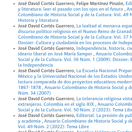
José David Cortés Guerrero, Felipe Martínez Pinzón,
Edi
y literatura: leer el pasado con los ojos en el futuro
,
An
Colombiano de Historia Social y de la Cultura: Vol. 49
Historia y literatura
José David Cortés Guerrero,
La lealtad al monarca espa
discurso político religioso en el Nuevo Reino de Grana
Colombiano de Historia Social y de la Cultura: Vol. 37
Dossier: Cultura y ciudadanía en los procesos de Indep
José David Cortés Guerrero,
Independencia, historia, civ
ideario liberal en José María Samper
,
Anuario Colombia
Social y de la Cultura: Vol. 36 Núm. 1 (2009): Dossier: 
la Independencia
José David Cortés Guerrero,
La Escuela Nacional Prepar
México y la Universidad Nacional de los Estados Unido
lectura comparada de dos proyectos educativos modern
1867-1878
,
Anuario Colombiano de Historia Social y de
Núm. 34 (2007)
José David Cortés Guerrero,
La tolerancia religiosa vist
extranjeros. Colombia en el siglo XIX
,
Anuario Colombi
Social y de la Cultura: Vol. 50 Núm. 2 (2023): Tema Lib
José David Cortés Guerrero,
Editorial. La presión de pu
y academia
,
Anuario Colombiano de Historia Social y de
Vol. 49 Núm. 2 (2022): Tema Libre