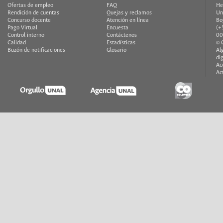
Ofertas de empleo
FAQ
He
Rendición de cuentas
Quejas y reclamos
Un
Concurso docente
Atención en línea
Bo
Pago Virtual
Encuesta
(+
Control interno
Contáctenos
00
Calidad
Estadísticas
© 
Buzón de notificaciones
Glosario
Al
di
Ac
Ac