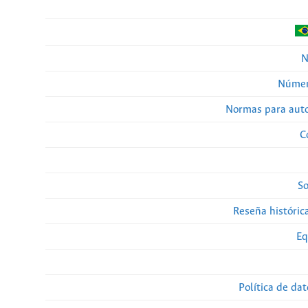
N
Númer
Normas para auto
C
So
Reseña histórica
Eq
Política de da