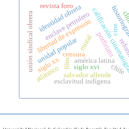
revista foro
identidad obrera
historiogr
calificación cinematog
cli
enclave petrolero
unión sindical obrera
libertad de expresión
cine
porfiriato
moral
unidad popular
refor
censura
siglo xx
américa latina
film
chile
siglo xvi
atlántico
salvador allende
esclavitud indígena