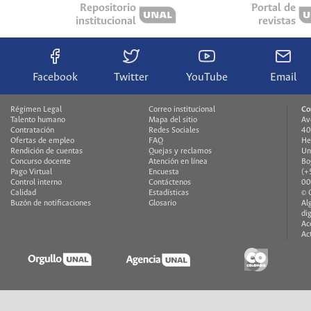
Repositorio
Portal de
institucional
revistas
Facebook
Twitter
YouTube
Email
Régimen Legal
Correo institucional
Co
Talento humano
Mapa del sitio
Av
Contratación
Redes Sociales
40
Ofertas de empleo
FAQ
He
Rendición de cuentas
Quejas y reclamos
Un
Concurso docente
Atención en línea
Bo
Pago Virtual
Encuesta
(+
Control interno
Contáctenos
00
Calidad
Estadísticas
© 
Buzón de notificaciones
Glosario
Al
di
Ac
Ac