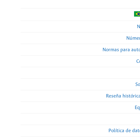
N
Númer
Normas para auto
C
So
Reseña histórica
Eq
Política de da