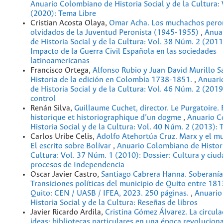
Anuario Colombiano de Historia Social y de la Cultura:
(2020): Tema Libre
Cristian Acosta Olaya,
Omar Acha. Los muchachos peron
olvidados de la Juventud Peronista (1945-1955)
,
Anua
de Historia Social y de la Cultura: Vol. 38 Núm. 2 (2011
Impacto de la Guerra Civil Española en las sociedades
latinoamericanas
Francisco Ortega,
Alfonso Rubio y Juan David Murillo S
Historia de la edición en Colombia 1738-1851.
,
Anuari
de Historia Social y de la Cultura: Vol. 46 Núm. 2 (2019)
control
Renán Silva,
Guillaume Cuchet, director. Le Purgatoire.
historique et historiographique d’un dogme
,
Anuario C
Historia Social y de la Cultura: Vol. 40 Núm. 2 (2013): 
Carlos Uribe Celis,
Adolfo Atehortúa Cruz. Marx y el mu
El escrito sobre Bolívar
,
Anuario Colombiano de Historia
Cultura: Vol. 37 Núm. 1 (2010): Dossier: Cultura y ciud
procesos de Independencia
Oscar Javier Castro,
Santiago Cabrera Hanna. Soberanía
Transiciones políticas del municipio de Quito entre 181
Quito: CEN / UASB / IFEA, 2023. 250 páginas.
,
Anuario
Historia Social y de la Cultura: Reseñas de libros
Javier Ricardo Ardila,
Cristina Gómez Álvarez. La circula
ideas: bibliotecas particulares en una época revolucion