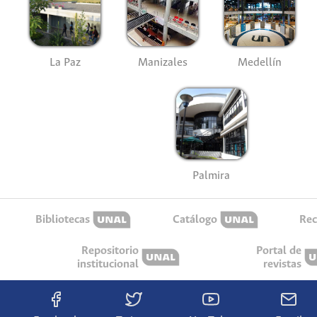
La Paz
Manizales
Medellín
Palmira
Bibliotecas
Catálogo
Rec
Repositorio
Portal de
institucional
revistas