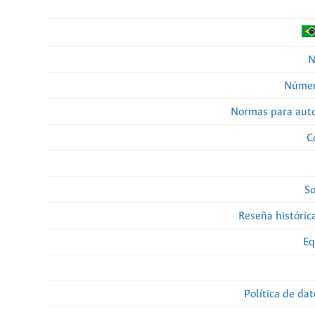
N
Númer
Normas para auto
C
So
Reseña histórica
Eq
Política de da