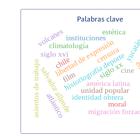
Palabras clave
volcanes
estética
instituciones
yucat
libertad de expresión
climatología
censura
siglo xvi
historiografía deporte
chile
asientos de trabajo
en
siglo xx
salvador allende
cine
film
américa latina
unidad popular
atlántico
identidad obrera
moral
migración forza