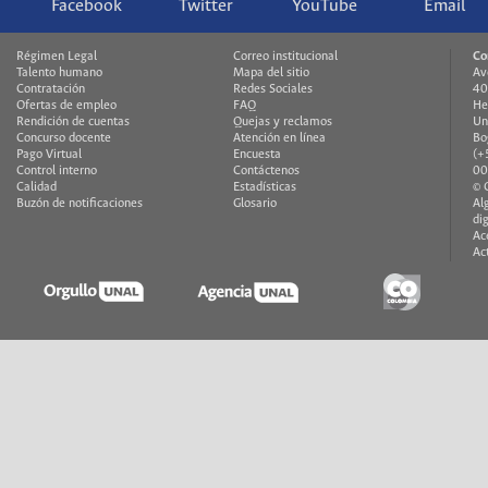
Facebook
Twitter
YouTube
Email
Régimen Legal
Correo institucional
Co
Talento humano
Mapa del sitio
Av
Contratación
Redes Sociales
40
Ofertas de empleo
FAQ
He
Rendición de cuentas
Quejas y reclamos
Un
Concurso docente
Atención en línea
Bo
Pago Virtual
Encuesta
(+
Control interno
Contáctenos
00
Calidad
Estadísticas
© 
Buzón de notificaciones
Glosario
Al
di
Ac
Ac