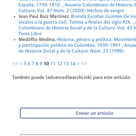
España, 1750-1819.
,
Anuario Colombiano de Historia So
Cultura: Vol. 47 Núm. 2 (2020): Hechos de sangre
Jean Paul Ruiz Martínez,
Brenda Escobar Guzmán De los
locales a la guerra civil. Tolima a finales del siglo XIX.
,
Colombiano de Historia Social y de la Cultura: Vol. 43
Tema Libre
Medófilo Medina,
Historia, género y política. Movimien
y participación política en Colombia, 1930-1991
,
Anua
de Historia Social y de la Cultura: Núm. 23 (1996)
<<
<
5
6
7
8
9
10
11
12
13
14
>
>>
También puede {advancedSearchLink} para este artículo.
Enviar un artículo