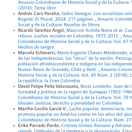
Anuario Colombiano de Historia Social y de la Cultura:
(2010): Tema libre
Andrés Caro Peralta,
Isidro Vanegas. Los socialistas co
Bogotá: El Plural, 2024. 211 páginas.
,
Anuario Colombi
Social y de la Cultura: Reseñas de libros
Ricardo Sánchez Ángel,
Mauricio Archila Neira et al. Cu
rebosa. Luchas sociales en Colombia, 1975-2015.
,
Anu
Colombiano de Historia Social y de la Cultura: Vol. 47
Hechos de sangre
Marcela Echeverri,
María Eugenia Chaves Maldonado, ed
de las independencias, los "otros" de la nación. Particip
población afrodescendiente e indígena en las independe
Nuevo Reino de Granada, Chile y Haití.
,
Anuario Colom
Historia Social y de la Cultura: Vol. 45 Núm. 2 (2018): 
la república: la Gran Colombia
David Felipe Peña Valenzuela,
Rocío Londoño. Juan de l
Sociedad y política en la región de Sumapaz (1902-198
Colombiano de Historia Social y de la Cultura: Vol. 39
Dossier: Justicia, derecho y penalidad en Colombia
Martha Cecilia García V.,
Lucha popular, democracia, ne
protesta popular en América Latina en los años del aju
Colombiano de Historia Social y de la Cultura: Núm. 27
Erika Parrado Pardo,
Cristina Gómez Jhonson y Adriana 
coords. Umbrales de la memoria y la desaparición. Estu