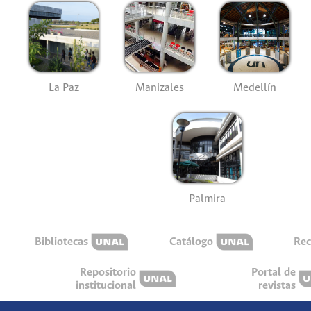
La Paz
Manizales
Medellín
Palmira
Bibliotecas
Catálogo
Rec
Repositorio
Portal de
institucional
revistas