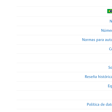
N
Númer
Normas para auto
C
So
Reseña histórica
Eq
Política de da