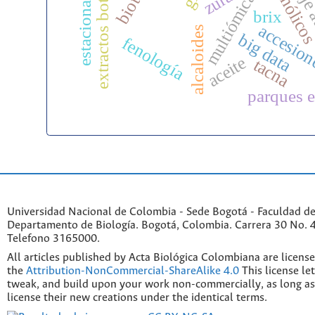
aprendizaje
extractos botánicos
estacionalidad
zural
multiómica
brix
accesio
alcaloides
big data
fenología
aceite
tacna
parques e
Universidad Nacional de Colombia - Sede Bogotá - Faculdad de
Departamento de Biología. Bogotá, Colombia. Carrera 30 No. 45
Telefono 3165000.
All articles published by Acta Biológica Colombiana are licens
the
Attribution-NonCommercial-ShareAlike 4.0
This license le
tweak, and build upon your work non-commercially, as long as
license their new creations under the identical terms.