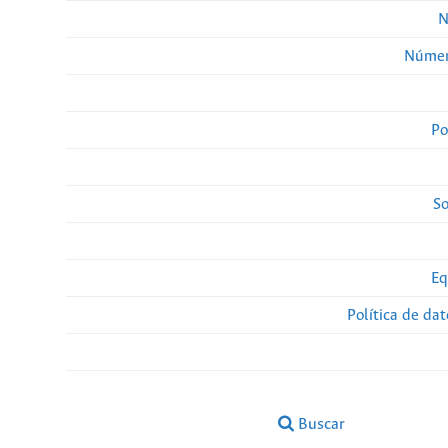
N
Númer
Po
So
Eq
Política de da
Buscar