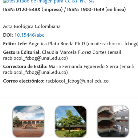
ISSN: 0120-548X (impreso) / ISSN: 1900-1649 (en línea)
Acta Biológica Colombiana
DOI:
10.15446/abc
Editor Jefe:
Angelica Plata Rueda Ph.D (email: racbiocol_fcbo
Gestora Editorial:
Claudia Marcela Florez Cortes (email:
racbiocol_fcbog@unal.edu.co)
Correctora de Estilo:
Maria Fernanda Figueredo Sierra (email:
racbiocol_fcbog@unal.edu.co)
Correo electrónico:
racbiocol_fcbog@unal.edu.co