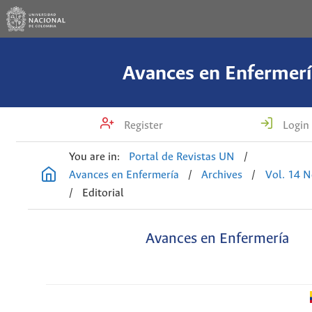
Avances en Enfermerí
Register
Login
You are in:
Portal de Revistas UN
/
Avances en Enfermería
/
Archives
/
Vol. 14 N
/
Editorial
Avances en Enfermería