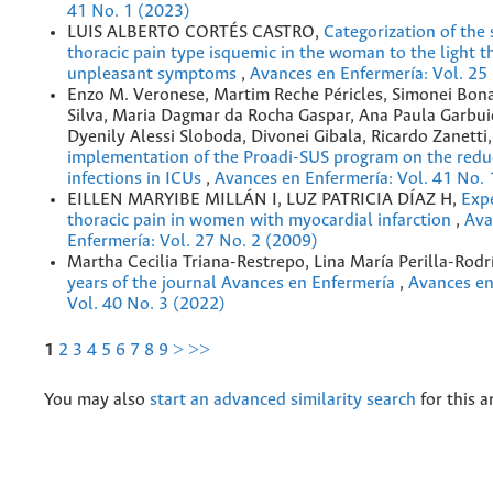
41 No. 1 (2023)
LUIS ALBERTO CORTÉS CASTRO,
Categorization of th
thoracic pain type isquemic in the woman to the light t
unpleasant symptoms
,
Avances en Enfermería: Vol. 25
Enzo M. Veronese, Martim Reche Péricles, Simonei Bona
Silva, Maria Dagmar da Rocha Gaspar, Ana Paula Garbui
Dyenily Alessi Sloboda, Divonei Gibala, Ricardo Zanetti
implementation of the Proadi-SUS program on the reduc
infections in ICUs
,
Avances en Enfermería: Vol. 41 No. 
EILLEN MARYIBE MILLÁN I, LUZ PATRICIA DÍAZ H,
Expe
thoracic pain in women with myocardial infarction
,
Ava
Enfermería: Vol. 27 No. 2 (2009)
Martha Cecilia Triana-Restrepo, Lina María Perilla-Rodr
years of the journal Avances en Enfermería
,
Avances en
Vol. 40 No. 3 (2022)
1
2
3
4
5
6
7
8
9
>
>>
You may also
start an advanced similarity search
for this ar