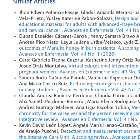
Similar Articles
Jhon Edwin Polanco-Pasaje, Gladys Amanda Mera-Urban
Vela-Prieto, Yusley Katerine Pabón-Salazar,
Design and 
educational material for adults with advanced-stage bre
and cervical cancer
,
Avances en Enfermería: Vol. 41 No
Duban Esneider Cáceres-García , Yenny Samara Bravo 
Andrea Pico Nieto, Leyla Juliana Uribe-Velasco, Lyda Z.
outcomes of Manuka honey in burn patients: A scoping
Avances en Enfermería: Vol. 44 No. 1 (2026)
Carla Gabriela Ticona Cazorla, Katherine Jenny Ortiz 
Josué Ortiz Montalvo,
Virtual educational intervention
pregnant women
,
Avances en Enfermería: Vol. 40 No. 
Sandra Rocío Guáqueta Parada, Valentina Esperanza Qu
Ana María Castro Ruiz,
Prebriefing strategies in clinical
nursing students
,
Avances en Enfermería: Vol. 43 No. 
Claudia Andrea Ramírez-Perdomo, Claudia Patricia Cant
Alix Yaneth Perdomo-Romero , María Elena Rodríguez-Vé
Andrea Buitrago Malaver, Ana Ligia Escobar Tobón,
Mea
chronicity for the caregiver and the person receiving ca
integrative review
,
Avances en Enfermería: Vol. 41 No.
Kevin David León López, Ángela María Henao-Castaño, 
de Araujo Püschel,
Detection and measurement barriers 
the Intensive Care Unit: A scoping review
,
Avances en E