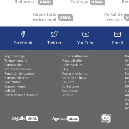
Bibliotecas
Catálogo
Rec
Repositorio
Portal de
institucional
revistas
Facebook
Twitter
YouTube
Email
Régimen Legal
Correo institucional
Co
Talento humano
Mapa del sitio
Av
Contratación
Redes Sociales
40
Ofertas de empleo
FAQ
He
Rendición de cuentas
Quejas y reclamos
Un
Concurso docente
Atención en línea
Bo
Pago Virtual
Encuesta
(+
Control interno
Contáctenos
00
Calidad
Estadísticas
© 
Buzón de notificaciones
Glosario
Al
di
Ac
Ac