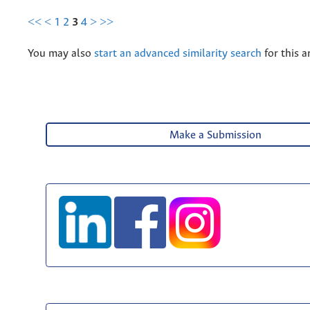
<<
<
1
2
3
4
>
>>
You may also
start an advanced similarity search
for this ar
Make a Submission