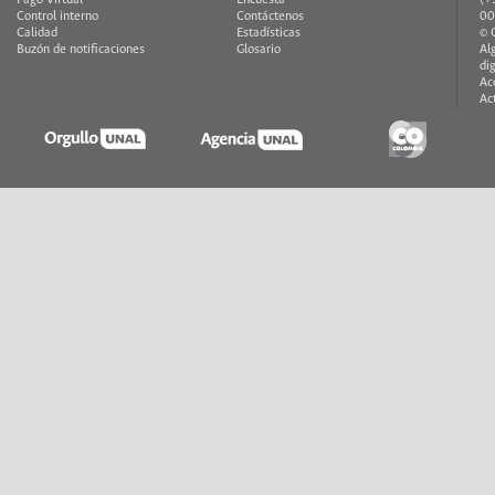
Pago Virtual
Encuesta
(+
Control interno
Contáctenos
00
Calidad
Estadísticas
© 
Buzón de notificaciones
Glosario
Al
di
Ac
Ac