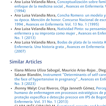
Ana Luisa Velandia Mora,
Conceptualización sobre fami
enfoque de la medicina social
,
Avances en Enfermería: 
(1994)
Ana Luisa Velandia Mora,
Concha Romero: un modelo y 
su época. Mención de honor. Concurso Nacional de escr
1994
,
Avances en Enfermería: Vol. 13 No. 1 (1995)
Ana Luisa Velandia Mora,
Natividad Pinto: su pensami
enfermera y su impronta como mujer
,
Avances en Enfer
No. 1 (2013)
Ana Luisa Velandia Mora,
Bodas de plata de la revista 
Enfermería. Una historia grata
,
Avances en Enfermería: 
(2007)
Similar Articles
Iliana Milena Ulloa Sabogal, Mauricio Arias-Rojas , Die
Salazar Blandón,
Instrument “Determinants of self-care
the face of hypertensive in pregnancy”
,
Avances en Enfe
No. 3 (2023)
Jhonny Walyt Cruz Riveros, Olga Janneth Gómez,
Perce
humano de enfermagem em processos estratégicos de 
proteção específica e detecção precoce em IPS de Bogo
Enfermería: Vol. 31 No. 1 (2013)