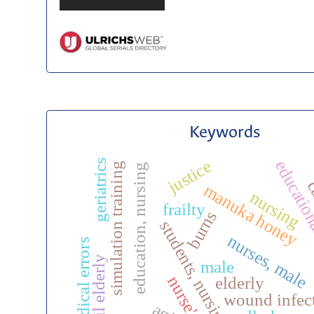
Keywords
justice
geriatrics
education
simulation training
education, nursing
c
manuka honey
nursing
frailty
burns
students, nursing
nurses, male
medical errors
frail elderly
male
nurse's role
elderly
wound infec