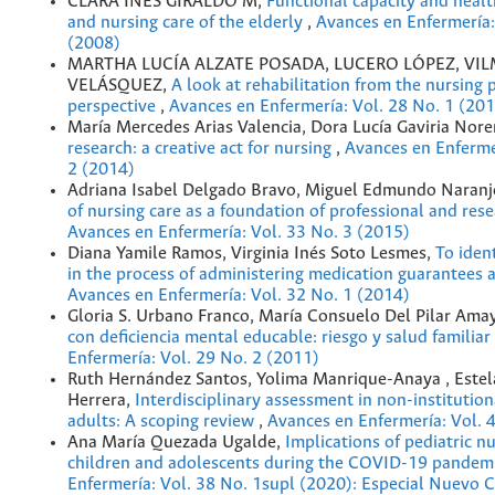
CLARA INÉS GIRALDO M,
Functional capacity and healt
and nursing care of the elderly
,
Avances en Enfermería:
(2008)
MARTHA LUCÍA ALZATE POSADA, LUCERO LÓPEZ, VI
VELÁSQUEZ,
A look at rehabilitation from the nursing 
perspective
,
Avances en Enfermería: Vol. 28 No. 1 (20
María Mercedes Arias Valencia, Dora Lucía Gaviria Nor
research: a creative act for nursing
,
Avances en Enferme
2 (2014)
Adriana Isabel Delgado Bravo, Miguel Edmundo Naranj
of nursing care as a foundation of professional and re
Avances en Enfermería: Vol. 33 No. 3 (2015)
Diana Yamile Ramos, Virginia Inés Soto Lesmes,
To ident
in the process of administering medication guarantees a
Avances en Enfermería: Vol. 32 No. 1 (2014)
Gloria S. Urbano Franco, María Consuelo Del Pilar Ama
con deficiencia mental educable: riesgo y salud familiar
Enfermería: Vol. 29 No. 2 (2011)
Ruth Hernández Santos, Yolima Manrique-Anaya , Estel
Herrera,
Interdisciplinary assessment in non-institution
adults: A scoping review
,
Avances en Enfermería: Vol. 
Ana María Quezada Ugalde,
Implications of pediatric nu
children and adolescents during the COVID-19 pandem
Enfermería: Vol. 38 No. 1supl (2020): Especial Nuevo 