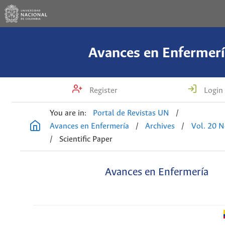
Avances en Enfermerí
Register
Login
You are in:
Portal de Revistas UN
/
Avances en Enfermería
/
Archives
/
Vol. 20 N
/
Scientific Paper
Avances en Enfermería