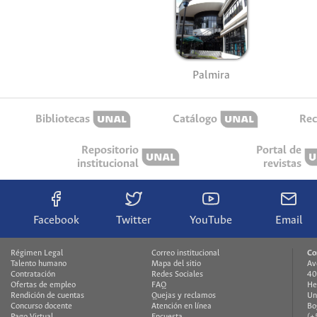
Palmira
Bibliotecas
Catálogo
Rec
Repositorio
Portal de
institucional
revistas
Facebook
Twitter
YouTube
Email
Régimen Legal
Correo institucional
Co
Talento humano
Mapa del sitio
Av
Contratación
Redes Sociales
40
Ofertas de empleo
FAQ
He
Rendición de cuentas
Quejas y reclamos
Un
Concurso docente
Atención en línea
Bo