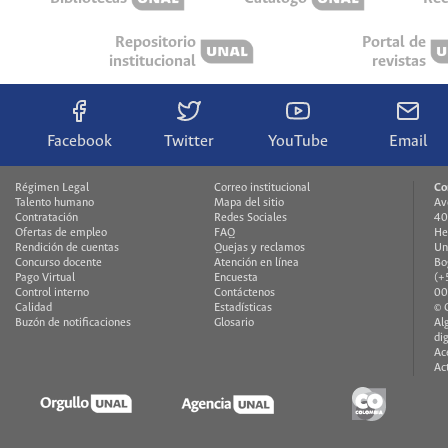
Repositorio
Portal de
institucional
revistas
Facebook
Twitter
YouTube
Email
Régimen Legal
Correo institucional
Co
Talento humano
Mapa del sitio
Av
Contratación
Redes Sociales
40
Ofertas de empleo
FAQ
He
Rendición de cuentas
Quejas y reclamos
Un
Concurso docente
Atención en línea
Bo
Pago Virtual
Encuesta
(+
Control interno
Contáctenos
00
Calidad
Estadísticas
© 
Buzón de notificaciones
Glosario
Al
di
Ac
Ac