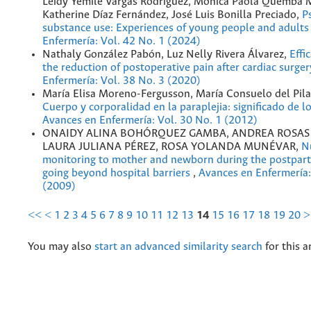
Leidy Yemile Vargas Rodríguez, Mónica Paola Quemba 
Katherine Díaz Fernández, José Luis Bonilla Preciado,
P
substance use: Experiences of young people and adult
Enfermería: Vol. 42 No. 1 (2024)
Nathaly González Pabón, Luz Nelly Rivera Álvarez,
Effi
the reduction of postoperative pain after cardiac surge
Enfermería: Vol. 38 No. 3 (2020)
María Elisa Moreno-Fergusson, María Consuelo del Pil
Cuerpo y corporalidad en la paraplejia: significado de 
Avances en Enfermería: Vol. 30 No. 1 (2012)
ONAIDY ALINA BOHÓRQUEZ GAMBA, ANDREA ROSAS
LAURA JULIANA PÉREZ, ROSA YOLANDA MUNÉVAR,
N
monitoring to mother and newborn during the postpar
going beyond hospital barriers
,
Avances en Enfermería:
(2009)
<<
<
1
2
3
4
5
6
7
8
9
10
11
12
13
14
15
16
17
18
19
20
>
You may also
start an advanced similarity search
for this ar