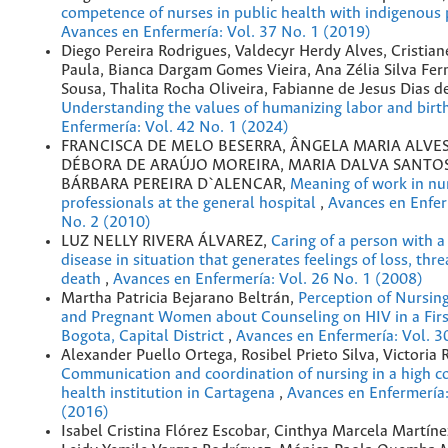
competence of nurses in public health with indigenous
Avances en Enfermería: Vol. 37 No. 1 (2019)
Diego Pereira Rodrigues, Valdecyr Herdy Alves, Cristia
Paula, Bianca Dargam Gomes Vieira, Ana Zélia Silva Fe
Sousa, Thalita Rocha Oliveira, Fabianne de Jesus Dias d
Understanding the values of humanizing labor and birt
Enfermería: Vol. 42 No. 1 (2024)
FRANCISCA DE MELO BESERRA, ÂNGELA MARIA ALVES
DÉBORA DE ARAÚJO MOREIRA, MARIA DALVA SANTOS
BÁRBARA PEREIRA D`ALENCAR,
Meaning of work in nu
professionals at the general hospital
,
Avances en Enfer
No. 2 (2010)
LUZ NELLY RIVERA ÁLVAREZ,
Caring of a person with a
disease in situation that generates feelings of loss, threa
death
,
Avances en Enfermería: Vol. 26 No. 1 (2008)
Martha Patricia Bejarano Beltrán,
Perception of Nursing
and Pregnant Women about Counseling on HIV in a Firs
Bogota, Capital District
,
Avances en Enfermería: Vol. 3
Alexander Puello Ortega, Rosibel Prieto Silva, Victori
Communication and coordination of nursing in a high c
health institution in Cartagena
,
Avances en Enfermería:
(2016)
Isabel Cristina Flórez Escobar, Cinthya Marcela Martíne