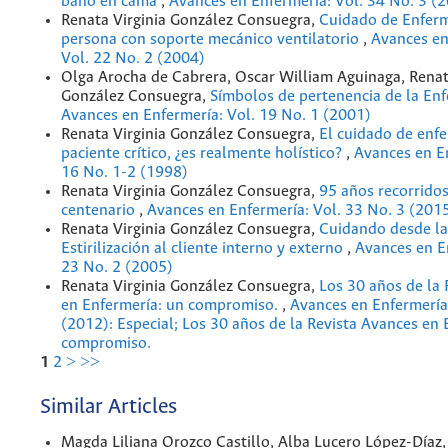
baño en cama
,
Avances en Enfermería: Vol. 34 No. 3 (
Renata Virginia González Consuegra,
Cuidado de Enferm
persona con soporte mecánico ventilatorio
,
Avances en
Vol. 22 No. 2 (2004)
Olga Arocha de Cabrera, Oscar William Aguinaga, Renat
González Consuegra,
Símbolos de pertenencia de la En
Avances en Enfermería: Vol. 19 No. 1 (2001)
Renata Virginia González Consuegra,
El cuidado de enfe
paciente crítico, ¿es realmente holístico?
,
Avances en En
16 No. 1-2 (1998)
Renata Virginia González Consuegra,
95 años recorridos
centenario
,
Avances en Enfermería: Vol. 33 No. 3 (201
Renata Virginia González Consuegra,
Cuidando desde la
Estirilización al cliente interno y externo
,
Avances en E
23 No. 2 (2005)
Renata Virginia González Consuegra,
Los 30 años de la 
en Enfermería: un compromiso.
,
Avances en Enfermería
(2012): Especial; Los 30 años de la Revista Avances en 
compromiso.
1
2
>
>>
Similar Articles
Magda Liliana Orozco Castillo, Alba Lucero López-Díaz