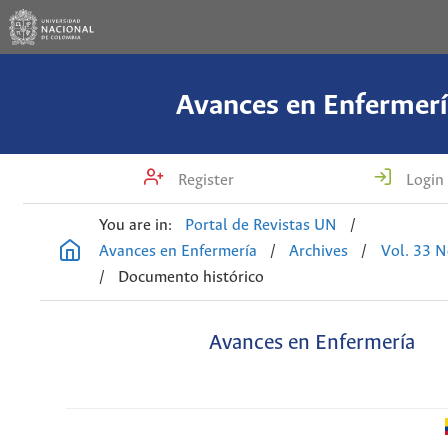
Avances en Enfermerí
Register
Login
You are in:
Portal de Revistas UN
/
Avances en Enfermería
/
Archives
/
Vol. 33 N
/
Documento histórico
Avances en Enfermería