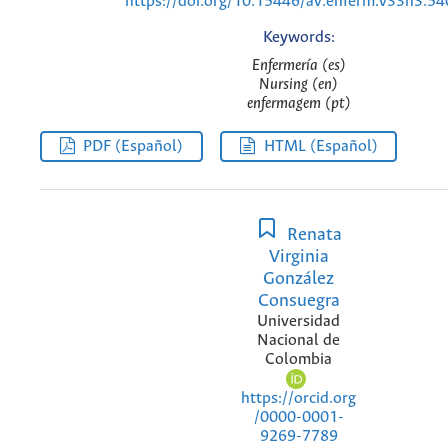
https://doi.org/10.15446/av.enferm.v33n3.5
Keywords:
Enfermería (es)
Nursing (en)
enfermagem (pt)
PDF (Español)
HTML (Español)
Renata
Virginia
González
Consuegra
Universidad
Nacional de
Colombia
https://orcid.org
/0000-0001-
9269-7789