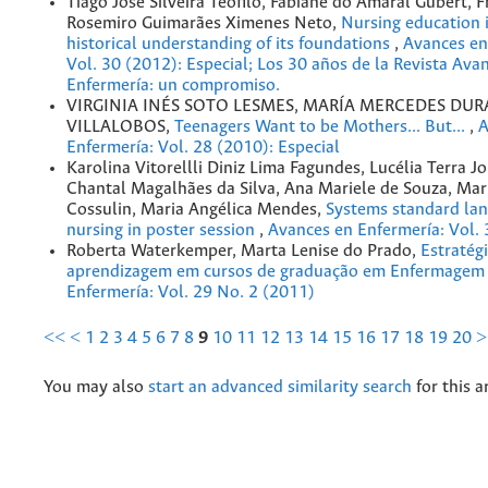
Tiago José Silveira Teófilo, Fabiane do Amaral Gubert, F
Rosemiro Guimarães Ximenes Neto,
Nursing education i
historical understanding of its foundations
,
Avances en
Vol. 30 (2012): Especial; Los 30 años de la Revista Ava
Enfermería: un compromiso.
VIRGINIA INÉS SOTO LESMES, MARÍA MERCEDES DUR
VILLALOBOS,
Teenagers Want to be Mothers... But...
,
A
Enfermería: Vol. 28 (2010): Especial
Karolina Vitorellli Diniz Lima Fagundes, Lucélia Terra J
Chantal Magalhães da Silva, Ana Mariele de Souza, Mar
Cossulin, Maria Angélica Mendes,
Systems standard lan
nursing in poster session
,
Avances en Enfermería: Vol. 
Roberta Waterkemper, Marta Lenise do Prado,
Estratég
aprendizagem em cursos de graduação em Enfermage
Enfermería: Vol. 29 No. 2 (2011)
<<
<
1
2
3
4
5
6
7
8
9
10
11
12
13
14
15
16
17
18
19
20
>
You may also
start an advanced similarity search
for this ar