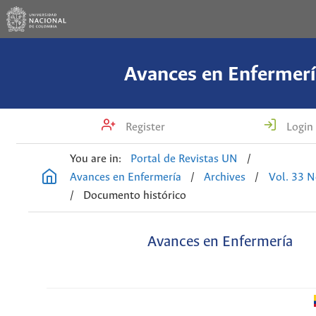
Avances en Enfermerí
Register
Login
You are in:
Portal de Revistas UN
/
Avances en Enfermería
/
Archives
/
Vol. 33 N
/
Documento histórico
Avances en Enfermería