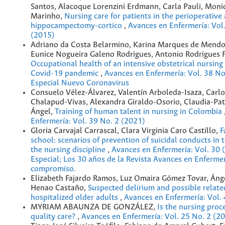
Santos, Alacoque Lorenzini Erdmann, Carla Pauli, Mon
Marinho,
Nursing care for patients in the perioperativ
hippocampectomy-cortico
,
Avances en Enfermería: Vol
(2015)
Adriano da Costa Belarmino, Karina Marques de Mendo
Eunice Nogueira Galeno Rodrigues, Antonio Rodrigues Fe
Occupational health of an intensive obstetrical nursing
Covid-19 pandemic
,
Avances en Enfermería: Vol. 38 No
Especial Nuevo Coronavirus
Consuelo Vélez-Álvarez, Valentín Arboleda-Isaza, Carlo
Chalapud-Vivas, Alexandra Giraldo-Osorio, Claudia-Patr
Ángel,
Training of human talent in nursing in Colombia
Enfermería: Vol. 39 No. 2 (2021)
Gloria Carvajal Carrascal, Clara Virginia Caro Castillo,
F
school: scenarios of prevention of suicidal conducts in
the nursing discipline
,
Avances en Enfermería: Vol. 30 
Especial; Los 30 años de la Revista Avances en Enfermer
compromiso.
Elizabeth Fajardo Ramos, Luz Omaira Gómez Tovar, Áng
Henao Castaño,
Suspected delirium and possible related
hospitalized older adults
,
Avances en Enfermería: Vol.
MYRIAM ABAUNZA DE GONZÁLEZ,
Is the nursing proc
quality care?
,
Avances en Enfermería: Vol. 25 No. 2 (2