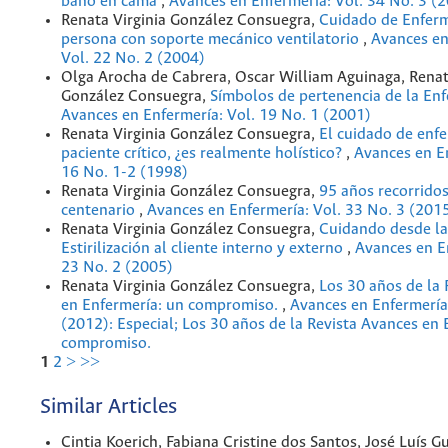
baño en cama
,
Avances en Enfermería: Vol. 34 No. 3 (
Renata Virginia González Consuegra,
Cuidado de Enferm
persona con soporte mecánico ventilatorio
,
Avances en
Vol. 22 No. 2 (2004)
Olga Arocha de Cabrera, Oscar William Aguinaga, Renat
González Consuegra,
Símbolos de pertenencia de la En
Avances en Enfermería: Vol. 19 No. 1 (2001)
Renata Virginia González Consuegra,
El cuidado de enfe
paciente crítico, ¿es realmente holístico?
,
Avances en En
16 No. 1-2 (1998)
Renata Virginia González Consuegra,
95 años recorridos
centenario
,
Avances en Enfermería: Vol. 33 No. 3 (201
Renata Virginia González Consuegra,
Cuidando desde la
Estirilización al cliente interno y externo
,
Avances en E
23 No. 2 (2005)
Renata Virginia González Consuegra,
Los 30 años de la 
en Enfermería: un compromiso.
,
Avances en Enfermería
(2012): Especial; Los 30 años de la Revista Avances en 
compromiso.
1
2
>
>>
Similar Articles
Cintia Koerich, Fabiana Cristine dos Santos, José Luís 