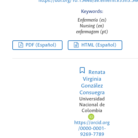
https://doi.org/10.15446/av.enferm.v33n3.5
Keywords:
Enfermería (es)
Nursing (en)
enfermagem (pt)
PDF (Español)
HTML (Español)
Renata
Virginia
González
Consuegra
Universidad
Nacional de
Colombia
https://orcid.org
/0000-0001-
9269-7789