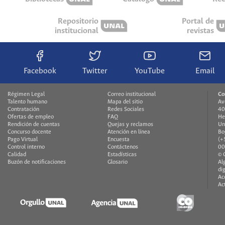
Repositorio
Portal de
institucional
revistas
Facebook
Twitter
YouTube
Email
Régimen Legal
Correo institucional
Co
Talento humano
Mapa del sitio
Av
Contratación
Redes Sociales
40
Ofertas de empleo
FAQ
He
Rendición de cuentas
Quejas y reclamos
Un
Concurso docente
Atención en línea
Bo
Pago Virtual
Encuesta
(+
Control interno
Contáctenos
00
Calidad
Estadísticas
© 
Buzón de notificaciones
Glosario
Al
di
Ac
Ac