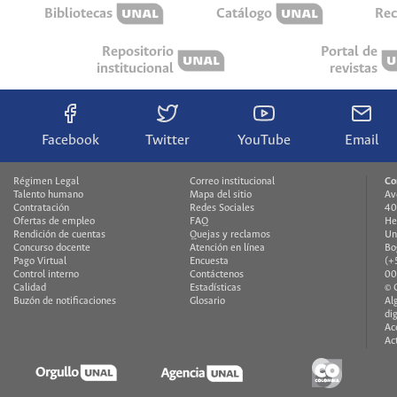
Bibliotecas
Catálogo
Rec
Repositorio
Portal de
institucional
revistas
Facebook
Twitter
YouTube
Email
Régimen Legal
Correo institucional
Co
Talento humano
Mapa del sitio
Av
Contratación
Redes Sociales
40
Ofertas de empleo
FAQ
He
Rendición de cuentas
Quejas y reclamos
Un
Concurso docente
Atención en línea
Bo
Pago Virtual
Encuesta
(+
Control interno
Contáctenos
00
Calidad
Estadísticas
© 
Buzón de notificaciones
Glosario
Al
di
Ac
Ac