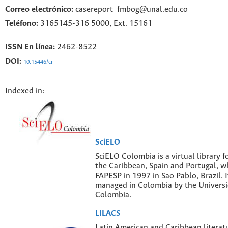
Correo electrónico:
casereport_fmbog@unal.edu.co
Teléfono:
3165145-316 5000, Ext. 15161
ISSN En línea:
2462-8522
DOI:
10.15446/cr
Indexed in:
SciELO
SciELO Colombia is a virtual library f
the Caribbean, Spain and Portugal, w
FAPESP in 1997 in Sao Pablo, Brazil. I
managed in Colombia by the Univers
Colombia.
LILACS
Latin American and Caribbean literatu