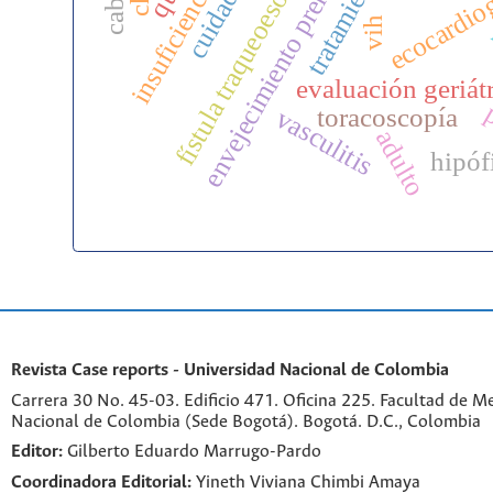
envejecimiento prematuro
fístula traqueoesofágica
tratamiento
ecocardiog
vih
evaluación geriát
p
toracoscopía
vasculitis
adulto
hipóf
Revista Case reports - Universidad Nacional de Colombia
Carrera 30 No. 45-03. Edificio 471. Oficina 225. Facultad de M
Nacional de Colombia (Sede Bogotá). Bogotá. D.C., Colombia
Editor:
Gilberto Eduardo Marrugo-Pardo
Coordinadora Editorial:
Yineth Viviana Chimbi Amaya