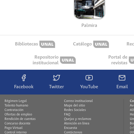
Palmira
Bibliotecas
Catálogo
Rec
Repositorio
Portal de
institucional
revistas
Facebook
Twitter
YouTube
Email
Régimen Legal
Correo institucional
Co
Talento humano
Mapa del sitio
Av
Contratación
Redes Sociales
40
Ofertas de empleo
FAQ
He
Rendición de cuentas
Quejas y reclamos
Un
Concurso docente
Atención en línea
Bo
Pago Virtual
Encuesta
(+
Control interno
Contáctenos
00