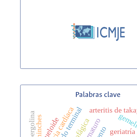
Palabras clave
insuficiencia cardíaca
cuidado terminal
arteritis de tak
cabergolina
gemel
chinches
queloide
geriatría