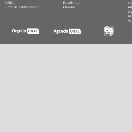
Calidad
Estadísticas
© 
Buzón de notificaciones
Glosario
Al
di
Ac
Ac