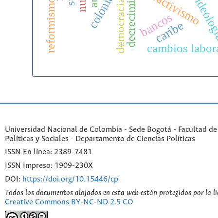
colonialidad
decrecimiento
extractivismo
ideolo
reformismo
democracia
bancos
caribe
cambios labor
Universidad Nacional de Colombia - Sede Bogotá - Facultad de
Políticas y Sociales - Departamento de Ciencias Políticas
ISSN En línea: 2389-7481
ISSN Impreso: 1909-230X
DOI:
https://doi.org/10.15446/cp
Todos los documentos alojados en esta web están protegidos por la l
Creative Commons BY-NC-ND 2.5 CO