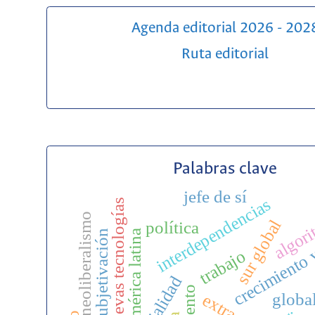
Agenda editorial 2026 - 202
Ruta editorial
Palabras clave
jefe de sí
interdependencias
nuevas tecnologías
algor
neoliberalismo
sur global
política
américa latina
subjetivación
crecimiento 
trabajo
globa