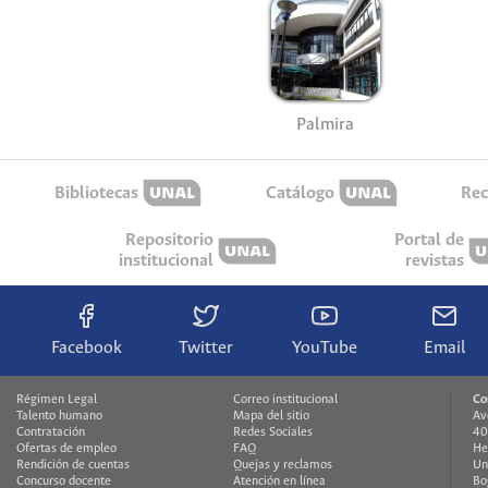
Palmira
Bibliotecas
Catálogo
Rec
Repositorio
Portal de
institucional
revistas
Facebook
Twitter
YouTube
Email
Régimen Legal
Correo institucional
Co
Talento humano
Mapa del sitio
Av
Contratación
Redes Sociales
40
Ofertas de empleo
FAQ
He
Rendición de cuentas
Quejas y reclamos
Un
Concurso docente
Atención en línea
Bo