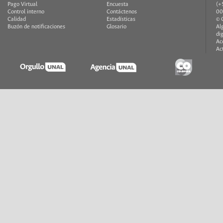
Pago Virtual
Encuesta
(+
Control interno
Contáctenos
00
Calidad
Estadísticas
© 
Buzón de notificaciones
Glosario
Al
di
Ac
Ac