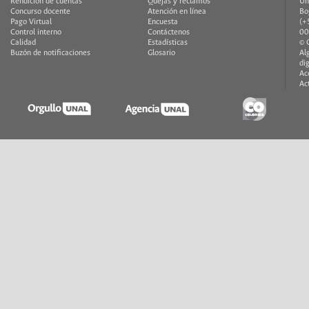
Rendición de cuentas
Quejas y reclamos
Un
Concurso docente
Atención en línea
Bo
Pago Virtual
Encuesta
(+
Control interno
Contáctenos
00
Calidad
Estadísticas
© 
Buzón de notificaciones
Glosario
Al
di
Ac
Ac