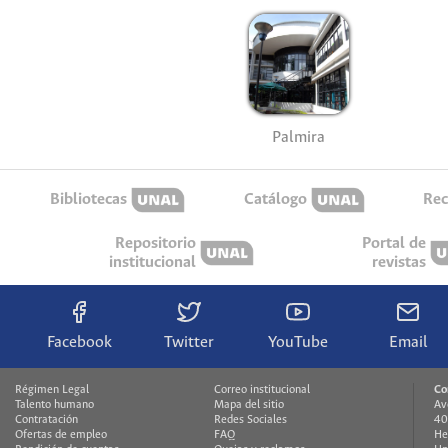
Palmira
Bibliotecas
Catálogo
Rec
Repositorio
Portal de
institucional
revistas
Facebook
Twitter
YouTube
Email
Régimen Legal
Correo institucional
Co
Talento humano
Mapa del sitio
Av
Contratación
Redes Sociales
40
Ofertas de empleo
FAQ
He