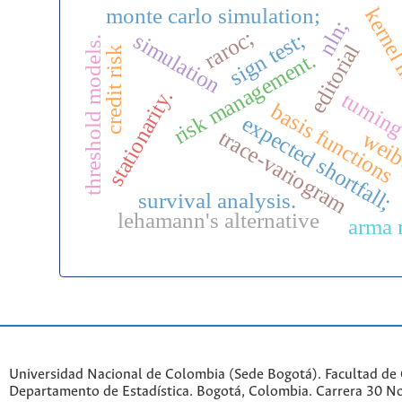
monte carlo simulation;
kernel
nln;
raroc;
sign test;
simulation
threshold models.
editorial
credit risk
risk management.
stationarity.
turnin
basis functions
expected shortfall;
trace-variogram
weib
survival analysis.
lehamann's alternative
arma 
Universidad Nacional de Colombia (Sede Bogotá). Facultad de 
Departamento de Estadística. Bogotá, Colombia. Carrera 30 No