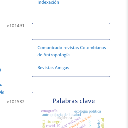
Indexación
e101491
Comunicado revistas Colombianas
de Antropología
Revistas Amigas
n
ia
bia
Palabras clave
e101582
etnografía
ecologia politica
antropologia de la salud
salud indigena
lingüística
río negro
historia
covid-19