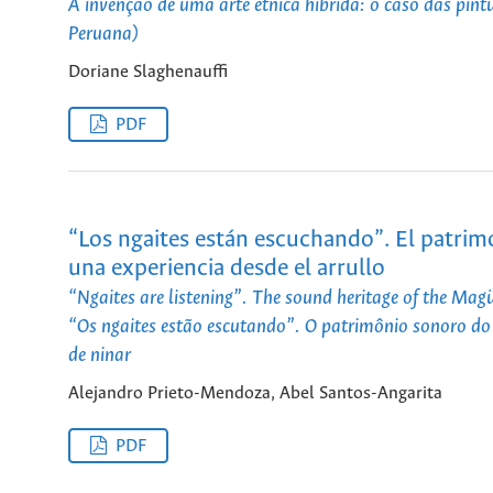
A invenção de uma arte étnica híbrida: o caso das pin
Peruana)
Doriane Slaghenauffi
PDF
“Los ngaites están escuchando”. El patr
una experiencia desde el arrullo
“Ngaites are listening”. The sound heritage of the Ma
“Os ngaites estão escutando”. O patrimônio sonoro d
de ninar
Alejandro Prieto-Mendoza, Abel Santos-Angarita
PDF