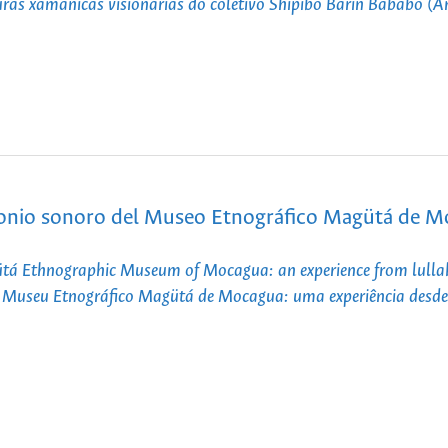
turas xamânicas visionárias do coletivo Shipibo Barin Bababo (
imonio sonoro del Museo Etnográfico Magütá de M
gütá Ethnographic Museum of Mocagua: an experience from lulla
o Museu Etnográfico Magütá de Mocagua: uma experiência desde