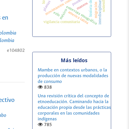
movimientos contrahegemónicos
sostenibilidad
historia de vida
interdisciplinariedad
pandemia
plantas
manaos
migración
entrevista etnográfica
.
méxico
america latina
ezln
s en
vigilancia comunitaria
Colombia
olombia
-
e104802
Más leídos
Mambe en contextos urbanos, o la
producción de nuevas modalidades
de consumo
838
Una revisión crítica del concepto de
ectivo
etnoeducación. Caminando hacia la
educación propia desde las prácticas
corporales en las comunidades
babo
indígenas
785