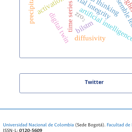
precipitation
critical thinking
editorial integrity
ensemble l
highe
activation
time series
artificial intelligen
zro₂
digital twin
bilstm
diffusivity
Twitter
Universidad Nacional de Colombia
(Sede Bogotá).
Facultad de 
ISSN-L:
0120-5609