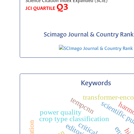
Science Citation Index Expanded (SCIE)
Q3
JCI QUARTILE
Scimago Journal & Country Rank 
Keywords
transformer-enc
tempcnn
scientific p
harm
power quality
crop type classification