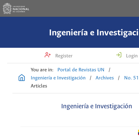
Ingeniería e Investigac
Register
Login
You are in:
Portal de Revistas UN
/
Ingeniería e Investigación
/
Archives
/
No. 51
Articles
Ingeniería e Investigación