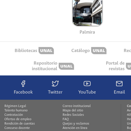
Palmira
Bibliotecas
Catálogo
Rec
Repositorio
Portal de
institucional
revistas
Facebook
Twitter
YouTube
Email
Régimen Legal
Correo institucional
Co
Talento humano
Mapa del sitio
Av
Contratación
Redes Sociales
40
Ofertas de empleo
FAQ
He
Rendición de cuentas
Quejas y reclamos
Un
Concurso docente
Atención en línea
Bo