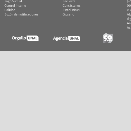
Pago Virtual
Encuesta
(+
Control interno
Contáctenos
00
Calidad
Estadísticas
© 
Buzón de notificaciones
Glosario
Al
di
Ac
Ac