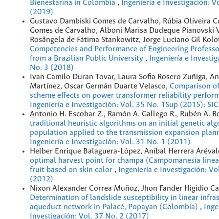
Bienestarina in Colombia
,
Ingeniería e Investigación: V
(2019)
Gustavo Dambiski Gomes de Carvalho, Rúbia Oliveira Co
Gomes de Carvalho, Alboni Marisa Dudeque Pianovski V
Rosângela de Fátima Stankowitz, Jorge Luciano Gil Kolo
Competencies and Performance of Engineering Professo
from a Brazilian Public University
,
Ingeniería e Investig
No. 3 (2018)
Ivan Camilo Duran Tovar, Laura Sofia Rosero Zuñiga, A
Martínez, Oscar Germán Duarte Velasco,
Comparison o
scheme effects on power transformer reliability perfo
Ingeniería e Investigación: Vol. 35 No. 1Sup (2015): SI
Antonio H. Escobar Z., Ramón A. Gallego R., Rubén A. R
traditional heuristic algorithms on an initial genetic al
population applied to the transmission expansion pla
Ingeniería e Investigación: Vol. 31 No. 1 (2011)
Helber Enrique Balaguera-López, Aníbal Herrera Aréva
optimal harvest point for champa (Campomanesia lineati
fruit based on skin color
,
Ingeniería e Investigación: Vo
(2012)
Nixon Alexander Correa Muñoz, Jhon Fander Higidio Ca
Determination of landslide susceptibility in linear infra
aqueduct network in Palacé, Popayan (Colombia)
,
Inge
Investigación: Vol. 37 No. 2 (2017)