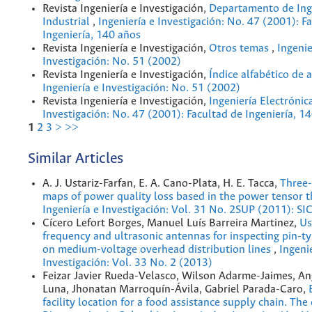
Revista Ingeniería e Investigación,
Departamento de Ing
Industrial
,
Ingeniería e Investigación: No. 47 (2001): F
Ingeniería, 140 años
Revista Ingeniería e Investigación,
Otros temas
,
Ingenie
Investigación: No. 51 (2002)
Revista Ingeniería e Investigación,
Índice alfabético de 
Ingeniería e Investigación: No. 51 (2002)
Revista Ingeniería e Investigación,
Ingeniería Electrónic
Investigación: No. 47 (2001): Facultad de Ingeniería, 1
1
2
3
>
>>
Similar Articles
A. J. Ustariz-Farfan, E. A. Cano-Plata, H. E. Tacca,
Three
maps of power quality loss based in the power tensor 
Ingeniería e Investigación: Vol. 31 No. 2SUP (2011): S
Cícero Lefort Borges, Manuel Luís Barreira Martinez,
Us
frequency and ultrasonic antennas for inspecting pin-ty
on medium-voltage overhead distribution lines
,
Ingeni
Investigación: Vol. 33 No. 2 (2013)
Feizar Javier Rueda-Velasco, Wilson Adarme-Jaimes, An
Luna, Jhonatan Marroquín-Ávila, Gabriel Parada-Caro,
facility location for a food assistance supply chain. The 