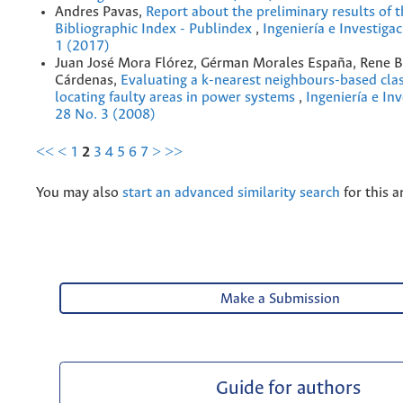
Andres Pavas,
Report about the preliminary results of 
Bibliographic Index - Publindex
,
Ingeniería e Investigac
1 (2017)
Juan José Mora Flórez, Gérman Morales España, Rene B
Cárdenas,
Evaluating a k-nearest neighbours-based class
locating faulty areas in power systems
,
Ingeniería e Inv
28 No. 3 (2008)
<<
<
1
2
3
4
5
6
7
>
>>
You may also
start an advanced similarity search
for this ar
Make a Submission
Guide for authors