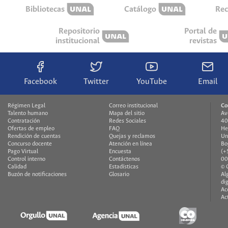
Bibliotecas
Catálogo
Rec
Repositorio
Portal de
institucional
revistas
Facebook
Twitter
YouTube
Email
Régimen Legal
Correo institucional
Co
Talento humano
Mapa del sitio
Av
Contratación
Redes Sociales
40
Ofertas de empleo
FAQ
He
Rendición de cuentas
Quejas y reclamos
Un
Concurso docente
Atención en línea
Bo
Pago Virtual
Encuesta
(+
Control interno
Contáctenos
00
Calidad
Estadísticas
© 
Buzón de notificaciones
Glosario
Al
di
Ac
Ac