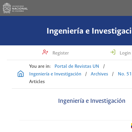
Ingeniería e Investigac
Register
Login
You are in:
Portal de Revistas UN
/
Ingeniería e Investigación
/
Archives
/
No. 51
Articles
Ingeniería e Investigación