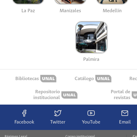
La Paz
Manizales
Medellín
Palmira
Bibliotecas
Catálogo
Rec
Repositorio
Portal de
institucional
revistas
Facebook
Twitter
YouTube
Email
Régimen Legal
Correo institucional
Co