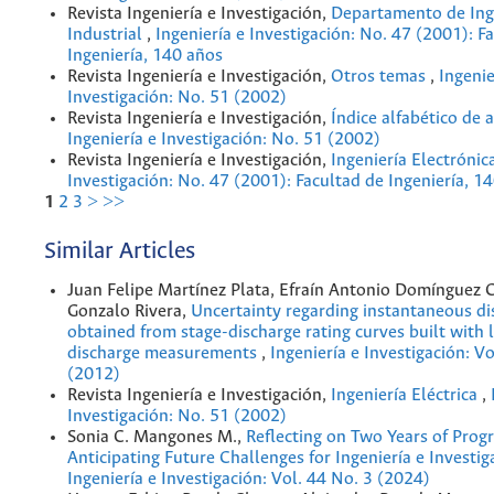
Revista Ingeniería e Investigación,
Departamento de Ing
Industrial
,
Ingeniería e Investigación: No. 47 (2001): F
Ingeniería, 140 años
Revista Ingeniería e Investigación,
Otros temas
,
Ingenie
Investigación: No. 51 (2002)
Revista Ingeniería e Investigación,
Índice alfabético de 
Ingeniería e Investigación: No. 51 (2002)
Revista Ingeniería e Investigación,
Ingeniería Electrónic
Investigación: No. 47 (2001): Facultad de Ingeniería, 1
1
2
3
>
>>
Similar Articles
Juan Felipe Martínez Plata, Efraín Antonio Domínguez C
Gonzalo Rivera,
Uncertainty regarding instantaneous di
obtained from stage-discharge rating curves built with 
discharge measurements
,
Ingeniería e Investigación: Vo
(2012)
Revista Ingeniería e Investigación,
Ingeniería Eléctrica
,
Investigación: No. 51 (2002)
Sonia C. Mangones M.,
Reflecting on Two Years of Prog
Anticipating Future Challenges for Ingeniería e Investi
Ingeniería e Investigación: Vol. 44 No. 3 (2024)