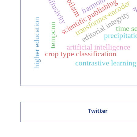
harmonics
diffusivity
scientific publishing
bilstm
transformer-encoder
a
editorial integrity
higher education
tempcnn
time se
precipitat
artificial intelligence
crop type classification
contrastive learning
Twitter