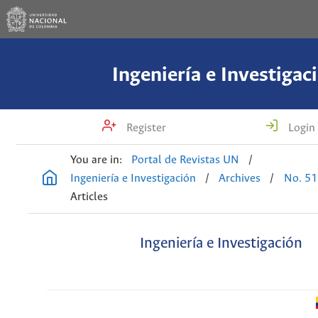
Ingeniería e Investigac
Register
Login
You are in:
Portal de Revistas UN
/
Ingeniería e Investigación
/
Archives
/
No. 51
Articles
Ingeniería e Investigación