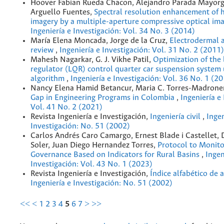
Hoover Fabian Rueda Chacon, Alejandro Parada Mayorg
Arguello Fuentes,
Spectral resolution enhancement of 
imagery by a multiple-aperture compressive optical im
Ingeniería e Investigación: Vol. 34 No. 3 (2014)
María Elena Moncada, Jorge de la Cruz,
Electrodermal ac
review
,
Ingeniería e Investigación: Vol. 31 No. 2 (2011)
Mahesh Nagarkar, G. J. Vikhe Patil,
Optimization of the 
regulator (LQR) control quarter car suspension system 
algorithm
,
Ingeniería e Investigación: Vol. 36 No. 1 (2
Nancy Elena Hamid Betancur, Maria C. Torres-Madrone
Gap in Engineering Programs in Colombia
,
Ingeniería e
Vol. 41 No. 2 (2021)
Revista Ingeniería e Investigación,
Ingeniería civil
,
Ingen
Investigación: No. 51 (2002)
Carlos Andrés Caro Camargo, Ernest Blade i Castellet,
Soler, Juan Diego Hernandez Torres,
Protocol to Monit
Governance Based on Indicators for Rural Basins
,
Ingen
Investigación: Vol. 43 No. 1 (2023)
Revista Ingeniería e Investigación,
Índice alfabético de 
Ingeniería e Investigación: No. 51 (2002)
<<
<
1
2
3
4
5
6
7
>
>>