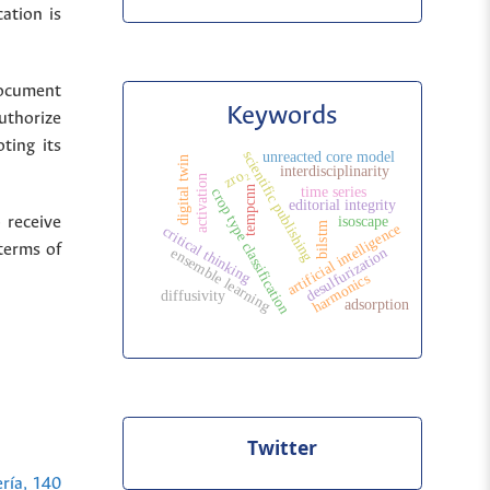
cation is
document
Keywords
uthorize
ting its
scientific publishing
unreacted core model
digital twin
interdisciplinarity
zro₂
activation
tempcnn
time series
crop type classification
editorial integrity
 receive
isoscape
artificial intelligence
bilstm
critical thinking
terms of
desulfurization
ensemble learning
harmonics
diffusivity
adsorption
Twitter
ería, 140