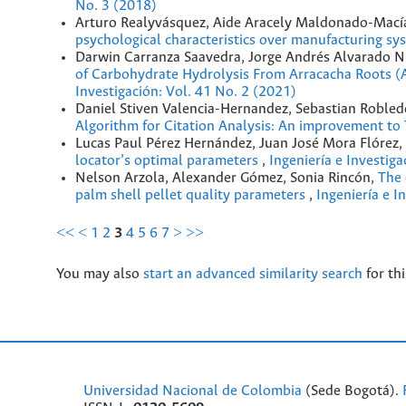
No. 3 (2018)
Arturo Realyvásquez, Aide Aracely Maldonado-Macías
psychological characteristics over manufacturing s
Darwin Carranza Saavedra, Jorge Andrés Alvarado Nu
of Carbohydrate Hydrolysis From Arracacha Roots (
Investigación: Vol. 41 No. 2 (2021)
Daniel Stiven Valencia-Hernandez, Sebastian Robled
Algorithm for Citation Analysis: An improvement to 
Lucas Paul Pérez Hernández, Juan José Mora Flórez
locator’s optimal parameters
,
Ingeniería e Investiga
Nelson Arzola, Alexander Gómez, Sonia Rincón,
The 
palm shell pellet quality parameters
,
Ingeniería e I
<<
<
1
2
3
4
5
6
7
>
>>
You may also
start an advanced similarity search
for thi
Universidad Nacional de Colombia
(Sede Bogotá).