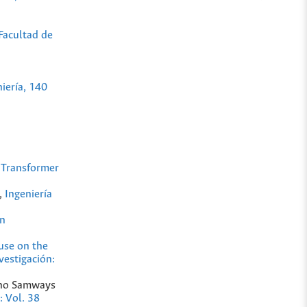
 Facultad de
niería, 140
 Transformer
,
Ingeniería
on
ouse on the
vestigación:
runo Samways
: Vol. 38