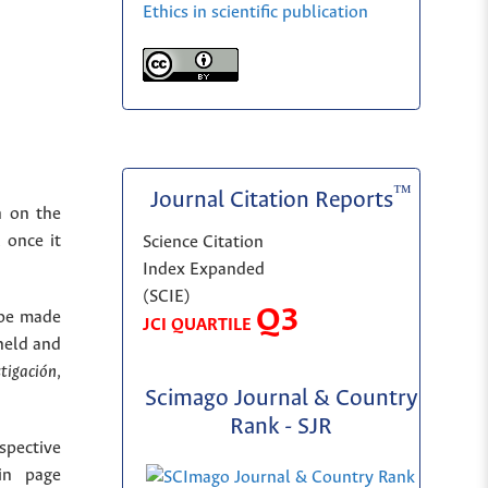
Ethics in scientific publication
™
Journal Citation Reports
n on the
 once it
Science Citation
Index Expanded
(SCIE)
Q3
 be made
JCI QUARTILE
held and
stigación
,
Scimago Journal & Country
Rank - SJR
spective
in page