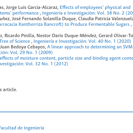
, Jorge Luis Garcia-Alcaraz,
Effects of employees’ physical and
ystems’ performance
,
Ingeniería e Investigación: Vol. 38 No. 2 (2
ñez, José Fernando Solanilla Duque, Claudia Patricia Valenzuel
Arracacia Xanthorriza Bancroft) to Produce Fermentable Sugars
,
o, Ricardo Pinilla, Nestor Darío Duque-Méndez, Gerard Olivar-T
Tree of Science
,
Ingeniería e Investigación: Vol. 40 No. 1 (2020)
, Juan Bedoya Cebayos,
A linear approach to determining an SVM
ción: Vol. 29 No. 1 (2009)
effects of moisture content, particle size and binding agent conte
nvestigación: Vol. 32 No. 1 (2012)
s article.
Facultad de Ingeniería