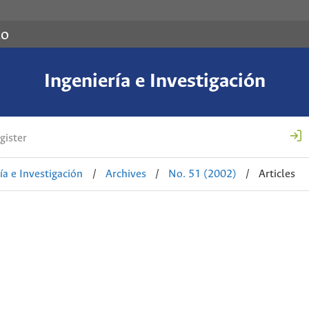
co
Ingeniería e Investigación
gister
ía e Investigación
/
Archives
/
No. 51 (2002)
/
Articles