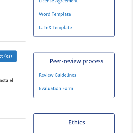
License Agreement
Word Template
LaTeX Template
t (es)
Peer-review process
Review Guidelines
asta el
Evaluation Form
Ethics