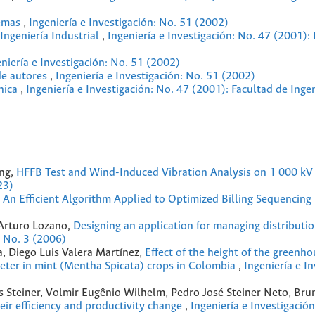
temas
,
Ingeniería e Investigación: No. 51 (2002)
ngeniería Industrial
,
Ingeniería e Investigación: No. 47 (2001):
niería e Investigación: No. 51 (2002)
 de autores
,
Ingeniería e Investigación: No. 51 (2002)
ónica
,
Ingeniería e Investigación: No. 47 (2001): Facultad de Inge
ng,
HFFB Test and Wind-Induced Vibration Analysis on 1 000 kV
23)
,
An Efficient Algorithm Applied to Optimized Billing Sequencing
 Arturo Lozano,
Designing an application for managing distributi
6 No. 3 (2006)
, Diego Luis Valera Martínez,
Effect of the height of the greenh
meter in mint (Mentha Spicata) crops in Colombia
,
Ingeniería e In
ns Steiner, Volmir Eugênio Wilhelm, Pedro José Steiner Neto, B
heir efficiency and productivity change
,
Ingeniería e Investigación