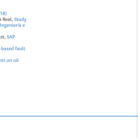
018)
a Real,
Study
Ingeniería e
ost,
SAP
-based fault
nt on oil