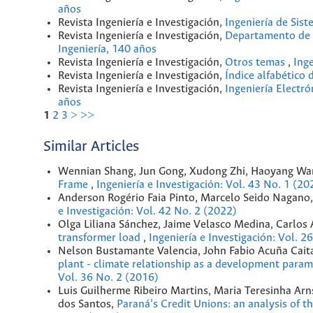
años
Revista Ingeniería e Investigación,
Ingeniería de Sis
Revista Ingeniería e Investigación,
Departamento de I
Ingeniería, 140 años
Revista Ingeniería e Investigación,
Otros temas
,
Inge
Revista Ingeniería e Investigación,
Índice alfabético
Revista Ingeniería e Investigación,
Ingeniería Electr
años
1
2
3
>
>>
Similar Articles
Wennian Shang, Jun Gong, Xudong Zhi, Haoyang Wa
Frame
,
Ingeniería e Investigación: Vol. 43 No. 1 (20
Anderson Rogério Faia Pinto, Marcelo Seido Nagano
e Investigación: Vol. 42 No. 2 (2022)
Olga Liliana Sánchez, Jaime Velasco Medina, Carlos
transformer load
,
Ingeniería e Investigación: Vol. 2
Nelson Bustamante Valencia, John Fabio Acuña Caita
plant - climate relationship as a development para
Vol. 36 No. 2 (2016)
Luis Guilherme Ribeiro Martins, Maria Teresinha Ar
dos Santos,
Paraná’s Credit Unions: an analysis of t