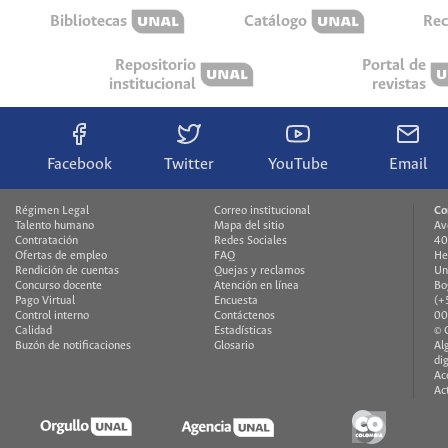
Bibliotecas
Catálogo
Rec
Repositorio
Portal de
institucional
revistas
Facebook
Twitter
YouTube
Email
Régimen Legal
Correo institucional
Co
Talento humano
Mapa del sitio
Av
Contratación
Redes Sociales
40
Ofertas de empleo
FAQ
He
Rendición de cuentas
Quejas y reclamos
Un
Concurso docente
Atención en línea
Bo
Pago Virtual
Encuesta
(+
Control interno
Contáctenos
00
Calidad
Estadísticas
© 
Buzón de notificaciones
Glosario
Al
di
Ac
Ac