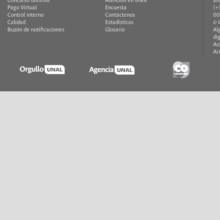
Concurso docente
Atención en línea
Bo
Pago Virtual
Encuesta
(+
Control interno
Contáctenos
00
Calidad
Estadísticas
© 
Buzón de notificaciones
Glosario
Al
di
Ac
Ac