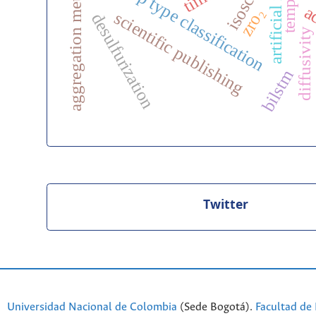
aggregation methodology
isoscape
tempcnn
crop type classification
ac
zro₂
scientific publishing
desulfurization
diffusivity
bilstm
Twitter
Universidad Nacional de Colombia
(Sede Bogotá).
Facultad de 