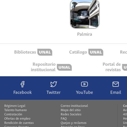
Palmira
Bibliotecas
Catálogo
Rec
Repositorio
Portal de
institucional
revistas
Facebook
Twitter
YouTube
Email
Régimen Legal
Correo institucional
Co
Talento humano
Mapa del sitio
Av
Contratación
Redes Sociales
40
Ofertas de empleo
FAQ
He
Rendición de cuentas
Quejas y reclamos
Un