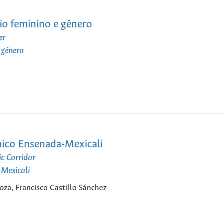
rio feminino e gênero
er
 género
mico Ensenada-Mexicali
c Corridor
-Mexicali
oza, Francisco Castillo Sánchez