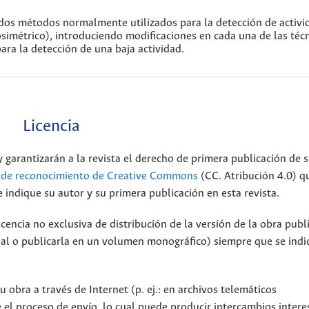
 dos métodos normalmente utilizados para la detección de activi
imétrico), introduciendo modificaciones en cada una de las téc
ara la detección de una baja actividad.
Licencia
 garantizarán a la revista el derecho de primera publicación de s
a de reconocimiento de Creative Commons
(CC. Atribución 4.0) q
 indique su autor y su primera publicación en esta revista.
encia no exclusiva de distribución de la versión de la obra publ
onal o publicarla en un volumen monográfico) siempre que se indi
 obra a través de Internet (p. ej.: en archivos telemáticos
 el proceso de envío, lo cual puede producir intercambios intere