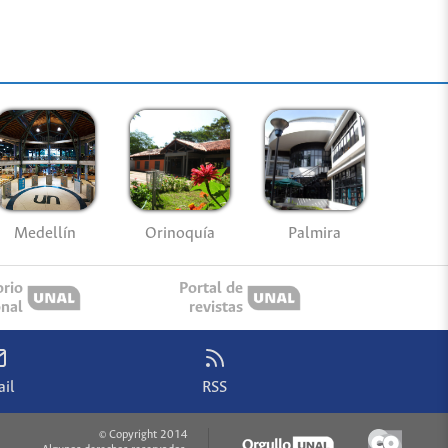
Medellín
Palmira
Orinoquía
orio
Portal de
onal
revistas
il
RSS
© Copyright 2014