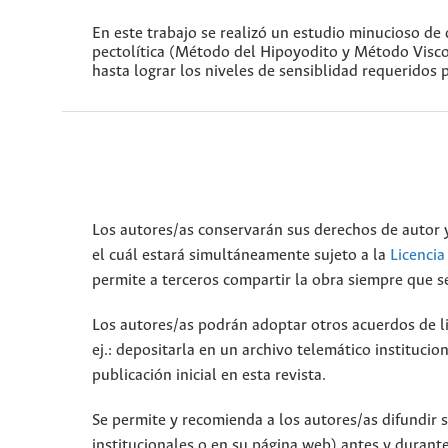
En este trabajo se realizó un estudio minucioso de
pectolítica (Método del Hipoyodito y Método Viscos
hasta lograr los niveles de sensiblidad requeridos p
Los autores/as conservarán sus derechos de autor y
el cuál estará simultáneamente sujeto a la
Licenci
permite a terceros compartir la obra siempre que se
Los autores/as podrán adoptar otros acuerdos de lic
ej.: depositarla en un archivo telemático instituci
publicación inicial en esta revista.
Se permite y recomienda a los autores/as difundir su
institucionales o en su página web) antes y durante