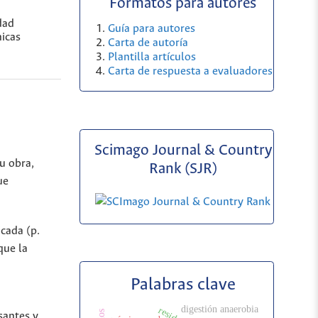
Formatos para autores
dad
Guía para autores
nicas
Carta de autoría
Plantilla artículos
Carta de respuesta a evaluadores
Scimago Journal & Country
u obra,
Rank (SJR)
ue
icada (p.
que la
Palabras clave
digestión anaerobia
santes y