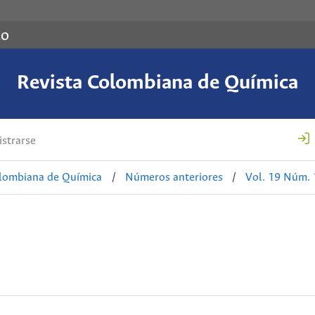
co
Revista Colombiana de Química
strarse
olombiana de Química
/
Números anteriores
/
Vol. 19 Núm. 