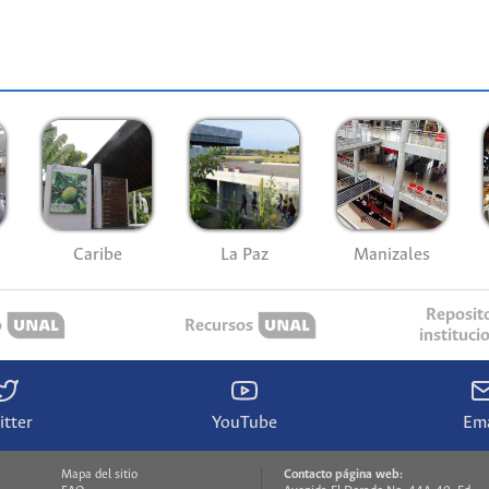
Caribe
La Paz
Manizales
Reposit
o
Recursos
instituci
itter
YouTube
Ema
Mapa del sitio
Contacto página web: