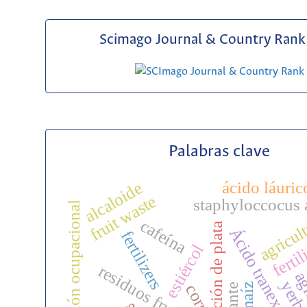
Scimago Journal & Country Rank 
Palabras clave
ácido láuric
alcaloide
fruit waste
staphyloccocus 
exposición ocupacional
agricul
cafeína
coordinación de plata
fertil
Ácido tranexámic
fertilizers
estiércol
residuos frutales
agr
corn
maíz