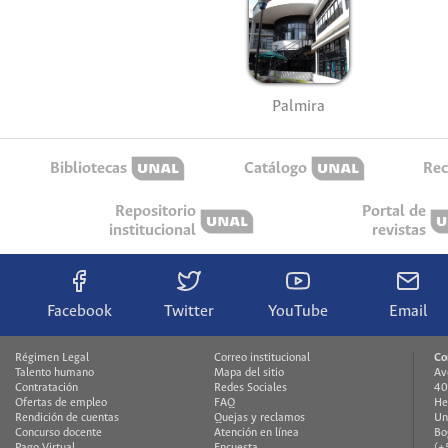
Palmira
Bibliotecas
Catálogo
Rec
Repositorio
Portal de
institucional
revistas
Facebook
Twitter
YouTube
Email
Régimen Legal
Correo institucional
Co
Talento humano
Mapa del sitio
Av
Contratación
Redes Sociales
40
Ofertas de empleo
FAQ
He
Rendición de cuentas
Quejas y reclamos
Un
Concurso docente
Atención en línea
Bo
Pago Virtual
Encuesta
(+