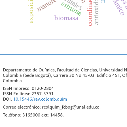
yerba
antioxidante
manure
estrume
biomasa
Departamento de Química, Facultad de Ciencias, Universidad N
Colombia (Sede Bogotá), Carrera 30 No 45-03. Edificio 451, Of
Colombia.
ISSN Impreso: 0120-2804
ISSN En línea: 2357-3791
DOI:
10.15446/rev.colomb.quim
Correo electrónico: rcolquim_fcbog@unal.edu.co.
Teléfono: 3165000 ext: 14458.