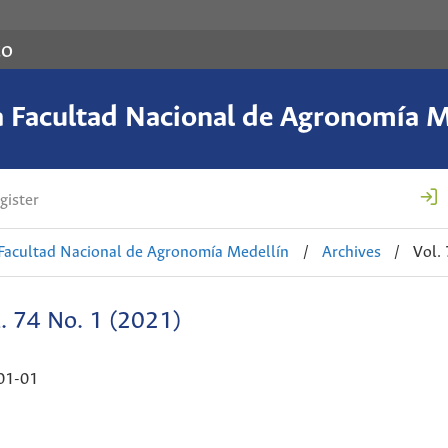
co
a Facultad Nacional de Agronomía M
gister
 Facultad Nacional de Agronomía Medellín
/
Archives
/
Vol.
. 74 No. 1 (2021)
01-01