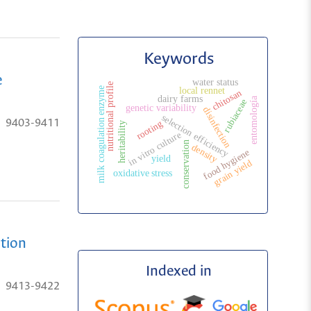
Keywords
e
water status
nutritional profile
milk coagulation enzyme
local rennet
chitosan
dairy farms
entomología
rubiaceae
genetic variability
disinfection
selection efficiency
9403-9411
rooting
heritability
in vitro culture
conservation
density
food hygiene
yield
grain yield
oxidative stress
ation
Indexed in
9413-9422