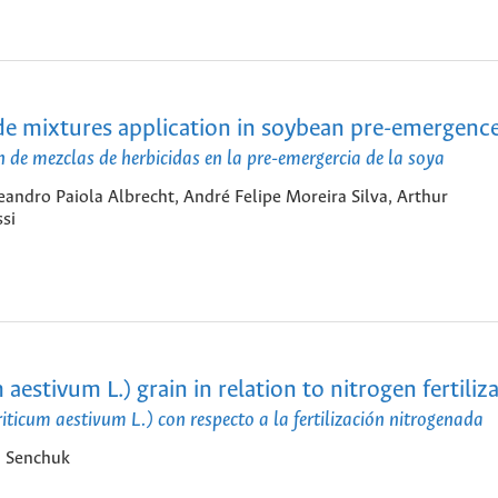
cide mixtures application in soybean pre-emergenc
ón de mezclas de herbicidas en la pre-emergercia de la soya
eandro Paiola Albrecht, André Felipe Moreira Silva, Arthur
si
aestivum L.) grain in relation to nitrogen fertiliz
riticum aestivum L.) con respecto a la fertilización nitrogenada
a Senchuk