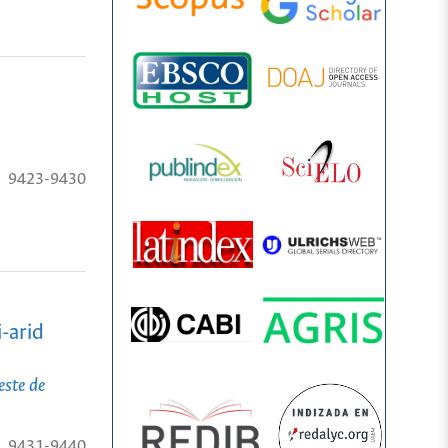
9423-9430
-arid
este de
9431-9440