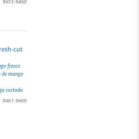
9453-9460
fresh-cut
ngo fresco
ón de mango
nga cortada
9461-9469