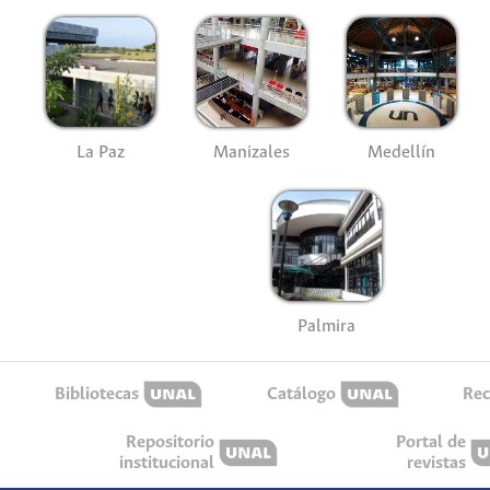
La Paz
Manizales
Medellín
Palmira
Bibliotecas
Catálogo
Rec
Repositorio
Portal de
institucional
revistas