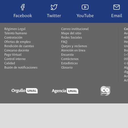
Facebook
Twitter
YouTube
Email
Régimen Legal
Correo institucional
Co
Talento humano
Mapa del sitio
Av
Contratación
Redes Sociales
40
Ofertas de empleo
FAQ
He
Rendición de cuentas
Quejas y reclamos
Un
Concurso docente
Atención en línea
Bo
Pago Virtual
Encuesta
(+
Control interno
Contáctenos
00
Calidad
Estadísticas
© 
Buzón de notificaciones
Glosario
Al
di
Ac
Ac