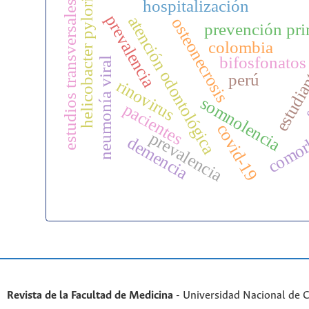
hospitalización
helicobacter pylori
estudios transversales
prevalencia
atención odontológica
osteonecrosis
prevención pri
colombia
bifosfonatos
neumonía viral
estudia
f
perú
rinovirus
somnolencia
pacientes
comor
covid-19
prevalencia
demencia
Revista de la Facultad de Medicina
- Universidad Nacional de 