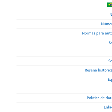
N
Númer
Normas para auto
C
So
Reseña histórica
Eq
Política de da
Enla