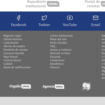
Repositorio
Portal de
institucional
revistas
Facebook
Twitter
YouTube
Email
Régimen Legal
Correo institucional
Co
Talento humano
Mapa del sitio
Av
Contratación
Redes Sociales
40
Ofertas de empleo
FAQ
He
Rendición de cuentas
Quejas y reclamos
Un
Concurso docente
Atención en línea
Bo
Pago Virtual
Encuesta
(+
Control interno
Contáctenos
00
Calidad
Estadísticas
© 
Buzón de notificaciones
Glosario
Al
di
Ac
Ac