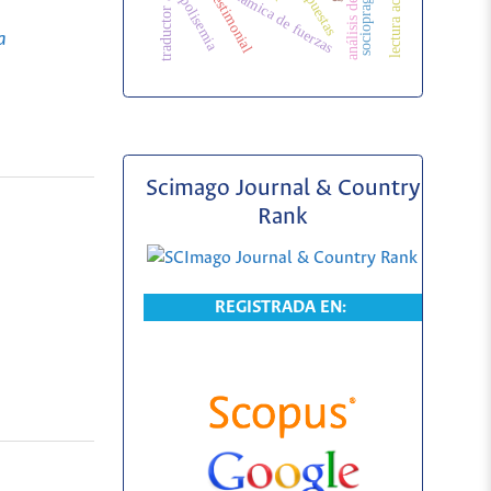
lectura académica
sociopragmática
respuestas
dinámica de fuerzas
polisemia
a
Scimago Journal & Country
Rank
REGISTRADA EN: