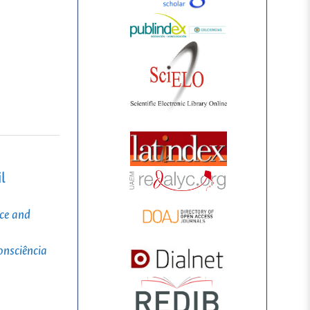
l
nce and
onsciência