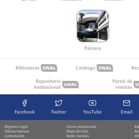
Palmira
Bibliotecas
Catálogo
Rec
Repositorio
Portal de
institucional
revistas
Facebook
Twitter
YouTube
Email
Régimen Legal
Correo institucional
Co
Talento humano
Mapa del sitio
Av
Contratación
Redes Sociales
40