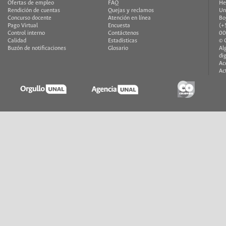
Ofertas de empleo
FAQ
He
Rendición de cuentas
Quejas y reclamos
Un
Concurso docente
Atención en línea
Bo
Pago Virtual
Encuesta
(+
Control interno
Contáctenos
00
Calidad
Estadísticas
© 
Buzón de notificaciones
Glosario
Al
di
Ac
Ac