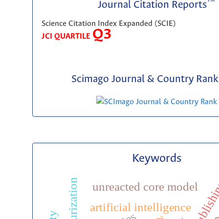
™
Journal Citation Reports
Science Citation Index Expanded (SCIE)
Q3
JCI QUARTILE
Scimago Journal & Country Rank 
Keywords
desulfurization
unreacted core model
artificial intelligence