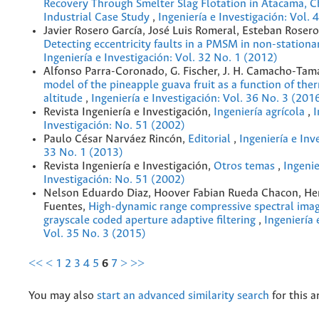
Recovery Through Smelter Slag Flotation in Atacama, Ch
Industrial Case Study
,
Ingeniería e Investigación: Vol.
Javier Rosero García, José Luis Romeral, Esteban Rosero
Detecting eccentricity faults in a PMSM in non-station
Ingeniería e Investigación: Vol. 32 No. 1 (2012)
Alfonso Parra-Coronado, G. Fischer, J. H. Camacho-Ta
model of the pineapple guava fruit as a function of the
altitude
,
Ingeniería e Investigación: Vol. 36 No. 3 (201
Revista Ingeniería e Investigación,
Ingeniería agrícola
,
I
Investigación: No. 51 (2002)
Paulo César Narváez Rincón,
Editorial
,
Ingeniería e Inv
33 No. 1 (2013)
Revista Ingeniería e Investigación,
Otros temas
,
Ingenie
Investigación: No. 51 (2002)
Nelson Eduardo Diaz, Hoover Fabian Rueda Chacon, He
Fuentes,
High-dynamic range compressive spectral imag
grayscale coded aperture adaptive filtering
,
Ingeniería 
Vol. 35 No. 3 (2015)
<<
<
1
2
3
4
5
6
7
>
>>
You may also
start an advanced similarity search
for this ar