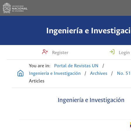
Ingeniería e Investigac
Register
Login
You are in:
Portal de Revistas UN
/
Ingeniería e Investigación
/
Archives
/
No. 51
Articles
Ingeniería e Investigación