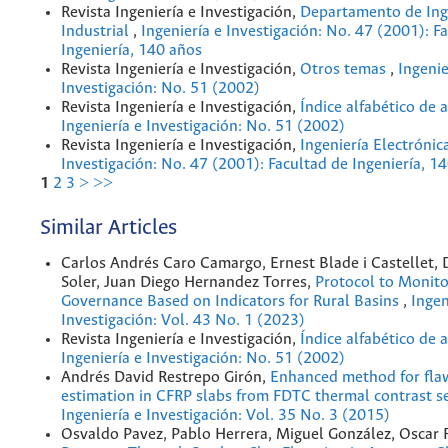
Revista Ingeniería e Investigación,
Departamento de Ing
Industrial
,
Ingeniería e Investigación: No. 47 (2001): F
Ingeniería, 140 años
Revista Ingeniería e Investigación,
Otros temas
,
Ingenie
Investigación: No. 51 (2002)
Revista Ingeniería e Investigación,
Índice alfabético de 
Ingeniería e Investigación: No. 51 (2002)
Revista Ingeniería e Investigación,
Ingeniería Electrónic
Investigación: No. 47 (2001): Facultad de Ingeniería, 1
1
2
3
>
>>
Similar Articles
Carlos Andrés Caro Camargo, Ernest Blade i Castellet,
Soler, Juan Diego Hernandez Torres,
Protocol to Monit
Governance Based on Indicators for Rural Basins
,
Ingen
Investigación: Vol. 43 No. 1 (2023)
Revista Ingeniería e Investigación,
Índice alfabético de 
Ingeniería e Investigación: No. 51 (2002)
Andrés David Restrepo Girón,
Enhanced method for fla
estimation in CFRP slabs from FDTC thermal contrast 
Ingeniería e Investigación: Vol. 35 No. 3 (2015)
Osvaldo Pavez, Pablo Herrera, Miguel González, Oscar 