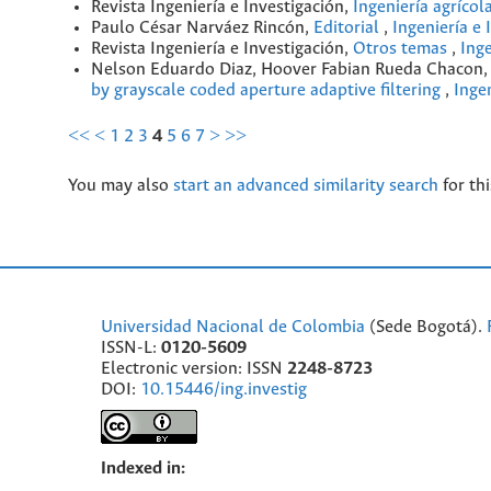
Revista Ingeniería e Investigación,
Ingeniería agrícol
Paulo César Narváez Rincón,
Editorial
,
Ingeniería e 
Revista Ingeniería e Investigación,
Otros temas
,
Inge
Nelson Eduardo Diaz, Hoover Fabian Rueda Chacon,
by grayscale coded aperture adaptive filtering
,
Inge
<<
<
1
2
3
4
5
6
7
>
>>
You may also
start an advanced similarity search
for thi
Universidad Nacional de Colombia
(Sede Bogotá).
ISSN-L:
0120-5609
Electronic version: ISSN
2248-8723
DOI:
10.15446/ing.investig
Indexed in: