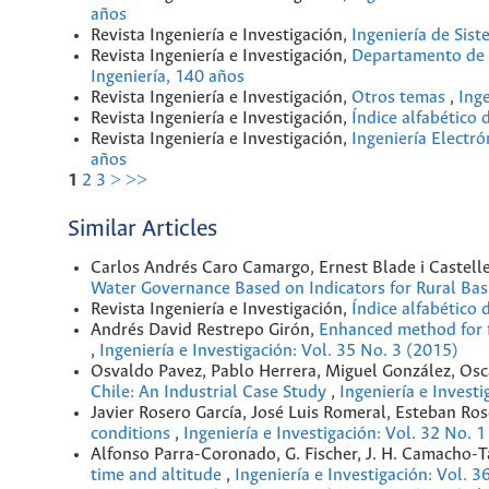
años
Revista Ingeniería e Investigación,
Ingeniería de Sis
Revista Ingeniería e Investigación,
Departamento de I
Ingeniería, 140 años
Revista Ingeniería e Investigación,
Otros temas
,
Inge
Revista Ingeniería e Investigación,
Índice alfabético
Revista Ingeniería e Investigación,
Ingeniería Electr
años
1
2
3
>
>>
Similar Articles
Carlos Andrés Caro Camargo, Ernest Blade i Castell
Water Governance Based on Indicators for Rural Ba
Revista Ingeniería e Investigación,
Índice alfabético
Andrés David Restrepo Girón,
Enhanced method for f
,
Ingeniería e Investigación: Vol. 35 No. 3 (2015)
Osvaldo Pavez, Pablo Herrera, Miguel González, Osc
Chile: An Industrial Case Study
,
Ingeniería e Invest
Javier Rosero García, José Luis Romeral, Esteban Ros
conditions
,
Ingeniería e Investigación: Vol. 32 No. 
Alfonso Parra-Coronado, G. Fischer, J. H. Camacho
time and altitude
,
Ingeniería e Investigación: Vol. 