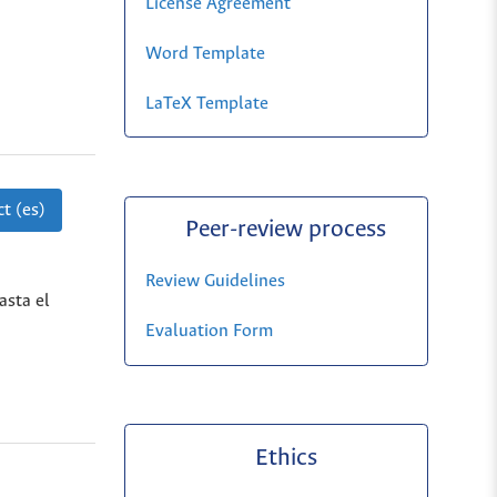
License Agreement
Word Template
LaTeX Template
t (es)
Peer-review process
Review Guidelines
asta el
Evaluation Form
Ethics