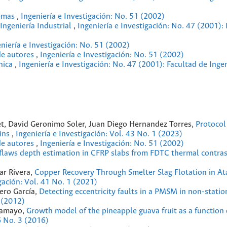
temas
,
Ingeniería e Investigación: No. 51 (2002)
ngeniería Industrial
,
Ingeniería e Investigación: No. 47 (2001):
niería e Investigación: No. 51 (2002)
 de autores
,
Ingeniería e Investigación: No. 51 (2002)
ónica
,
Ingeniería e Investigación: No. 47 (2001): Facultad de Inge
et, David Geronimo Soler, Juan Diego Hernandez Torres,
Protocol
sins
,
Ingeniería e Investigación: Vol. 43 No. 1 (2023)
 de autores
,
Ingeniería e Investigación: No. 51 (2002)
laws depth estimation in CFRP slabs from FDTC thermal contra
ar Rivera,
Copper Recovery Through Smelter Slag Flotation in A
igación: Vol. 41 No. 1 (2021)
ero García,
Detecting eccentricity faults in a PMSM in non-statio
1 (2012)
-Tamayo,
Growth model of the pineapple guava fruit as a function
36 No. 3 (2016)