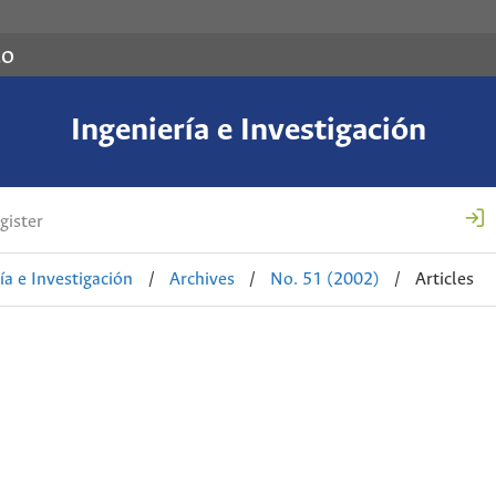
co
Ingeniería e Investigación
gister
ía e Investigación
/
Archives
/
No. 51 (2002)
/
Articles