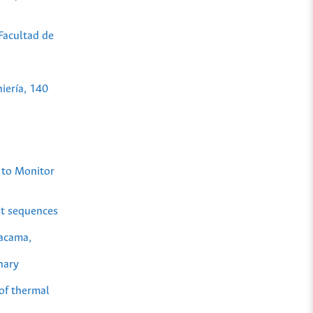
 Facultad de
niería, 140
 to Monitor
st sequences
tacama,
nary
 of thermal