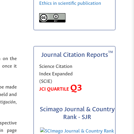
Ethics in scientific publication
™
Journal Citation Reports
n on the
 once it
Science Citation
Index Expanded
(SCIE)
Q3
 be made
JCI QUARTILE
held and
stigación
,
Scimago Journal & Country
Rank - SJR
spective
in page