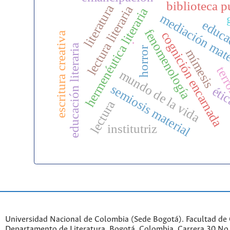
biblioteca p
literatura
lectura literaria
hermenéutica literaria
mediación mate
educa
fenomenología
cognición encarnada
escritura creativa
.
educación literaria
horror
mímesis
ter
mundo de la vida
semiosis material
éti
lectura
institutriz
Universidad Nacional de Colombia (Sede Bogotá). Facultad de
Departamento de Literatura. Bogotá, Colombia. Carrera 30 No.