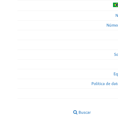
N
Númer
So
Eq
Política de da
Buscar