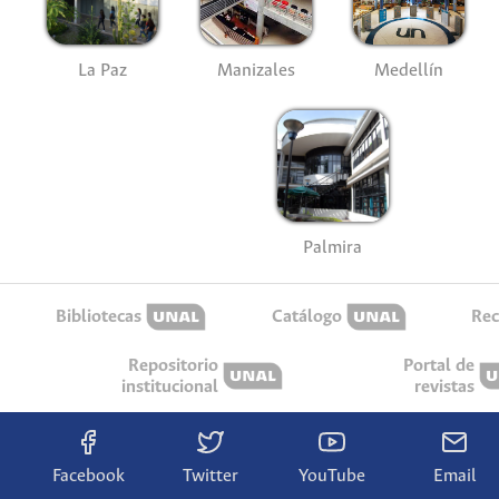
La Paz
Manizales
Medellín
Palmira
Bibliotecas
Catálogo
Rec
Repositorio
Portal de
institucional
revistas
Facebook
Twitter
YouTube
Email