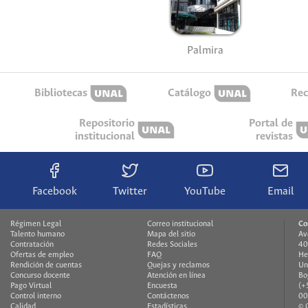
Palmira
Bibliotecas
Catálogo
Rec
Repositorio
Portal de
institucional
revistas
Facebook
Twitter
YouTube
Email
Régimen Legal
Correo institucional
Co
Talento humano
Mapa del sitio
Av
Contratación
Redes Sociales
40
Ofertas de empleo
FAQ
He
Rendición de cuentas
Quejas y reclamos
Un
Concurso docente
Atención en línea
Bo
Pago Virtual
Encuesta
(+
Control interno
Contáctenos
00
Calidad
Estadísticas
© 