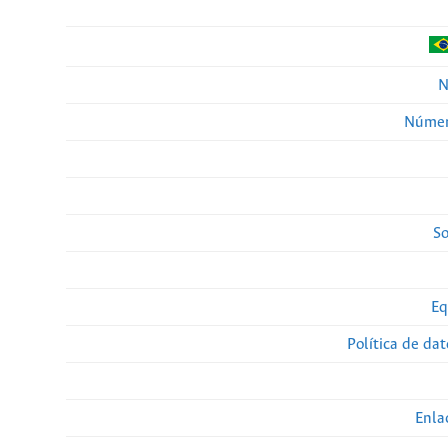
N
Númer
So
Eq
Política de da
Enla