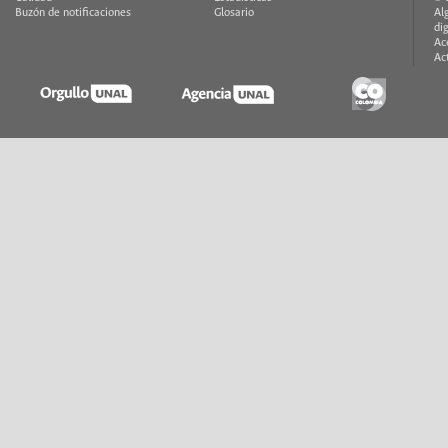
Buzón de notificaciones
Glosario
Al
di
Ac
Ac