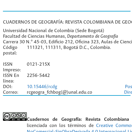
CUADERNOS DE GEOGRAFÍA: REVISTA COLOMBIANA DE GEO
Universidad Nacional de Colombia (Sede Bogotá)
Facultad de Ciencias Humanas,
Departamento de Geografía
Carrera 30 N.° 45-03, Edificio 212, Oficina 323, Aulas de Cien
Código
111321, 111311, Bogotá D.C., Colombia.
postal:
ISSN
0121-215X
Impreso:
ISSN En
2256-5442
lìnea:
DOI:
10.15446/rcdg
Pos
Correo:
rcgeogra_fchbog(@)unal.edu.co
Dir
Cuadernos de Geografía: Revista Colombiana
licenciada con los términos de
Creative Commo
NoComercial-SinObraDerivada 4.0 Internacional Li