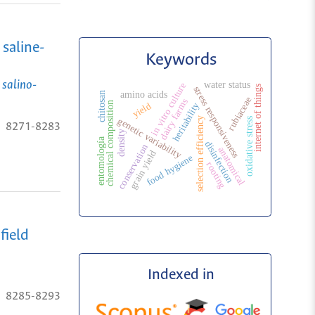
 saline-
Keywords
 salino-
water status
in vitro culture
internet of things
stress responsiveness
amino acids
chitosan
rubiaceae
dairy farms
chemical composition
heritability
yield
genetic variability
selection efficiency
oxidative stress
8271-8283
density
entomología
disinfection
conservation
anatomical
grain yield
food hygiene
rooting
field
Indexed in
8285-8293