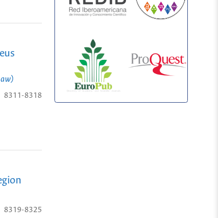
reus
Haw)
8311-8318
egion
8319-8325