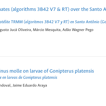
imates (algorithms 3B42 V7 & RT) over the Santo 
 satélite TRMM (algoritmos 3B42 V7 y RT) en Santo Antônio (Goi
gusto Jucá Oliveira, Márcio Mesquita, Adão Wagner Pego
hinus molle on larvae of Gonipterus platensis
le en larvas de Gonipterus platensis
andoval, Jaime Eduardo Araya