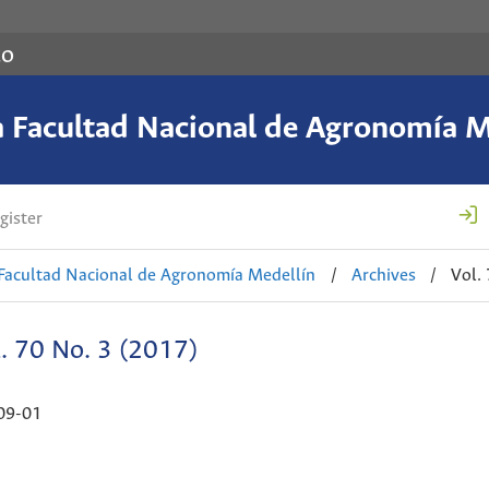
co
a Facultad Nacional de Agronomía M
gister
 Facultad Nacional de Agronomía Medellín
/
Archives
/
Vol.
. 70 No. 3 (2017)
09-01