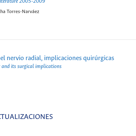
c literature 2005-2009
tha Torres-Narváez
l nervio radial, implicaciones quirúrgicas
 and its surgical implications
CTUALIZACIONES