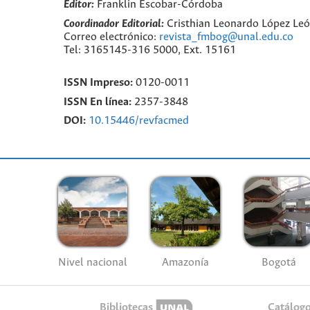
Editor:
Franklin Escobar-Córdoba
Coordinador Editorial:
Cristhian Leonardo López Le
Correo electrónico:
revista_fmbog@unal.edu.co
Tel: 3165145-316 5000, Ext. 15161
ISSN Impreso:
0120-0011
ISSN En línea:
2357-3848
DOI:
10.15446/revfacmed
Nivel nacional
Amazonía
Bogotá
Bibliotecas
Catálog