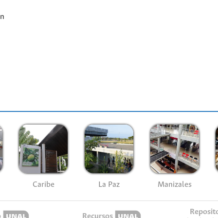
ón
Caribe
La Paz
Manizales
Reposit
o
Recursos