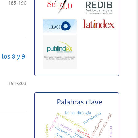
185-190
 los 8 y 9
191-203
Palabras clave
fonoaudiología
prevalencia
prevención primaria
neumonía viral
rinovirus
estudiantes
colombia
publicaciones
osteonecrosis
motivación