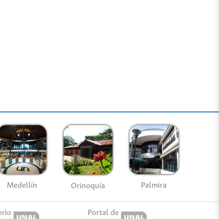
Medellín
Palmira
Orinoquía
orio
Portal de