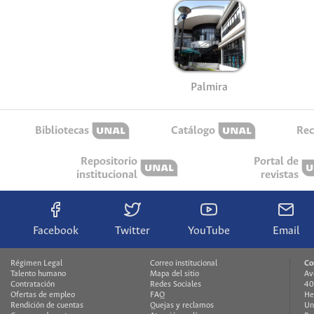
Palmira
Bibliotecas
Catálogo
Rec
Repositorio
Portal de
institucional
revistas
Facebook
Twitter
YouTube
Email
Régimen Legal
Correo institucional
Co
Talento humano
Mapa del sitio
Av
Contratación
Redes Sociales
40
Ofertas de empleo
FAQ
He
Rendición de cuentas
Quejas y reclamos
Un