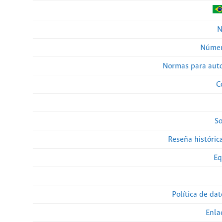
N
Númer
Normas para auto
C
So
Reseña histórica
Eq
Política de da
Enla