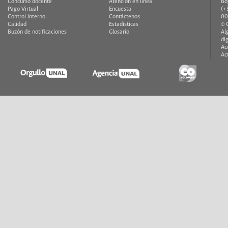
Concurso docente
Atención en línea
Bo
Pago Virtual
Encuesta
(+
Control interno
Contáctenos
00
Calidad
Estadísticas
© 
Buzón de notificaciones
Glosario
Al
di
Ac
Ac