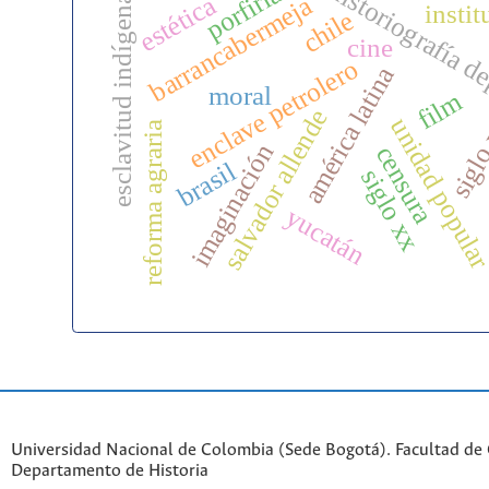
porfiriato
historiografía d
estética
barrancabermeja
esclavitud indígena
insti
chile
cine
enclave petrolero
américa latina
moral
film
siglo
salvador allende
unidad popula
reforma agraria
imaginación
censura
brasil
siglo xx
yucatán
Universidad Nacional de Colombia (Sede Bogotá). Facultad de
Departamento de Historia