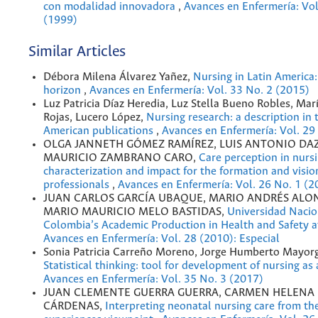
con modalidad innovadora
,
Avances en Enfermería: Vol
(1999)
Similar Articles
Débora Milena Álvarez Yañez,
Nursing in Latin America:
horizon
,
Avances en Enfermería: Vol. 33 No. 2 (2015)
Luz Patricia Díaz Heredia, Luz Stella Bueno Robles, Mar
Rojas, Lucero López,
Nursing research: a description in 
American publications
,
Avances en Enfermería: Vol. 29
OLGA JANNETH GÓMEZ RAMÍREZ, LUIS ANTONIO DAZ
MAURICIO ZAMBRANO CARO,
Care perception in nurs
characterization and impact for the formation and visio
professionals
,
Avances en Enfermería: Vol. 26 No. 1 (2
JUAN CARLOS GARCÍA UBAQUE, MARIO ANDRÉS ALO
MARIO MAURICIO MELO BASTIDAS,
Universidad Nacio
Colombia’s Academic Production in Health and Safety 
Avances en Enfermería: Vol. 28 (2010): Especial
Sonia Patricia Carreño Moreno, Jorge Humberto Mayorg
Statistical thinking: tool for development of nursing as
Avances en Enfermería: Vol. 35 No. 3 (2017)
JUAN CLEMENTE GUERRA GUERRA, CARMEN HELENA 
CÁRDENAS,
Interpreting neonatal nursing care from th