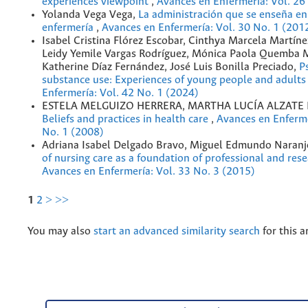
experiences viewpoint
,
Avances en Enfermería: Vol. 26
Yolanda Vega Vega,
La administración que se enseña en
enfermería
,
Avances en Enfermería: Vol. 30 No. 1 (201
Isabel Cristina Flórez Escobar, Cinthya Marcela Martíne
Leidy Yemile Vargas Rodríguez, Mónica Paola Quemba 
Katherine Díaz Fernández, José Luis Bonilla Preciado,
P
substance use: Experiences of young people and adult
Enfermería: Vol. 42 No. 1 (2024)
ESTELA MELGUIZO HERRERA, MARTHA LUCÍA ALZATE
Beliefs and practices in health care
,
Avances en Enferme
No. 1 (2008)
Adriana Isabel Delgado Bravo, Miguel Edmundo Naranj
of nursing care as a foundation of professional and re
Avances en Enfermería: Vol. 33 No. 3 (2015)
1
2
>
>>
You may also
start an advanced similarity search
for this ar