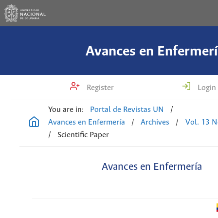
Avances en Enfermerí
Register
Login
You are in:
Portal de Revistas UN
/
Avances en Enfermería
/
Archives
/
Vol. 13 N
/
Scientific Paper
Avances en Enfermería