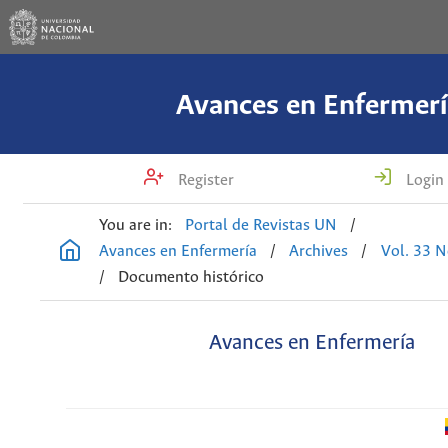
Avances en Enfermerí
Register
Login
You are in:
Portal de Revistas UN
/
Avances en Enfermería
/
Archives
/
Vol. 33 N
/
Documento histórico
Avances en Enfermería