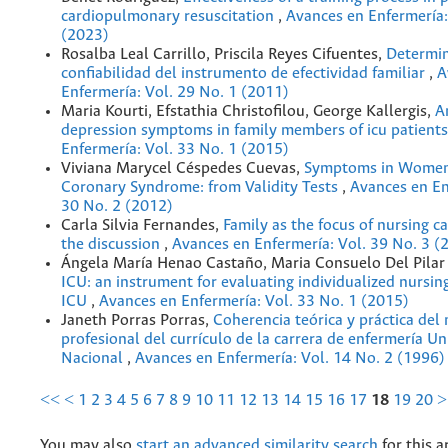
cardiopulmonary resuscitation
,
Avances en Enfermería:
(2023)
Rosalba Leal Carrillo, Priscila Reyes Cifuentes,
Determin
confiabilidad del instrumento de efectividad familiar
,
A
Enfermería: Vol. 29 No. 1 (2011)
Maria Kourti, Efstathia Christofilou, George Kallergis,
A
depression symptoms in family members of icu patient
Enfermería: Vol. 33 No. 1 (2015)
Viviana Marycel Céspedes Cuevas,
Symptoms in Women
Coronary Syndrome: from Validity Tests
,
Avances en En
30 No. 2 (2012)
Carla Silvia Fernandes,
Family as the focus of nursing c
the discussion
,
Avances en Enfermería: Vol. 39 No. 3 (
Ángela María Henao Castaño, Maria Consuelo Del Pila
ICU: an instrument for evaluating individualized nursing
ICU
,
Avances en Enfermería: Vol. 33 No. 1 (2015)
Janeth Porras Porras,
Coherencia teórica y práctica del
profesional del currículo de la carrera de enfermería Un
Nacional
,
Avances en Enfermería: Vol. 14 No. 2 (1996)
<<
<
1
2
3
4
5
6
7
8
9
10
11
12
13
14
15
16
17
18
19
20
>
You may also
start an advanced similarity search
for this ar