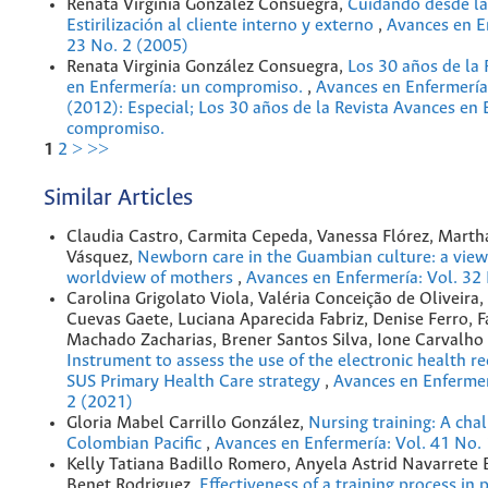
Renata Virginia González Consuegra,
Cuidando desde la
Estirilización al cliente interno y externo
,
Avances en E
23 No. 2 (2005)
Renata Virginia González Consuegra,
Los 30 años de la 
en Enfermería: un compromiso.
,
Avances en Enfermería
(2012): Especial; Los 30 años de la Revista Avances en 
compromiso.
1
2
>
>>
Similar Articles
Claudia Castro, Carmita Cepeda, Vanessa Flórez, Marth
Vásquez,
Newborn care in the Guambian culture: a view
worldview of mothers
,
Avances en Enfermería: Vol. 32
Carolina Grigolato Viola, Valéria Conceição de Oliveira
Cuevas Gaete, Luciana Aparecida Fabriz, Denise Ferro, 
Machado Zacharias, Brener Santos Silva, Ione Carvalho 
Instrument to assess the use of the electronic health re
SUS Primary Health Care strategy
,
Avances en Enfermer
2 (2021)
Gloria Mabel Carrillo González,
Nursing training: A chal
Colombian Pacific
,
Avances en Enfermería: Vol. 41 No.
Kelly Tatiana Badillo Romero, Anyela Astrid Navarrete 
Benet Rodriguez,
Effectiveness of a training process in p