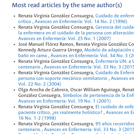
Most read articles by the same author(s)
Renata Virginia González Consuegra,
Cuidado de enferm
crítico
,
Avances en Enfermería: Vol. 14 No. 2 (1996)
Renata Virginia González Consuegra,
Gerencia del cuida
la enfermera en el cuidado de la persona con alteración
Avances en Enfermería: Vol. 25 No. 1 (2007)
José Manuel Flórez Ramos, Renata Virginia González C
Kennedy Arturo Guerra Urrego,
Modelo de adaptación d
baño en cama
,
Avances en Enfermería: Vol. 34 No. 3 (
Renata Virginia González Consuegra,
Enfermería UN: a 
centenario
,
Avances en Enfermería: Vol. 33 No. 3 (201
Renata Virginia González Consuegra,
Cuidado de Enferm
persona con soporte mecánico ventilatorio
,
Avances en
Vol. 22 No. 2 (2004)
Olga Arocha de Cabrera, Oscar William Aguinaga, Renat
González Consuegra,
Símbolos de pertenencia de la En
Avances en Enfermería: Vol. 19 No. 1 (2001)
Renata Virginia González Consuegra,
El cuidado de enfe
paciente crítico, ¿es realmente holístico?
,
Avances en En
16 No. 1-2 (1998)
Renata Virginia González Consuegra,
95 años recorridos
centenario
,
Avances en Enfermería: Vol. 33 No. 3 (201