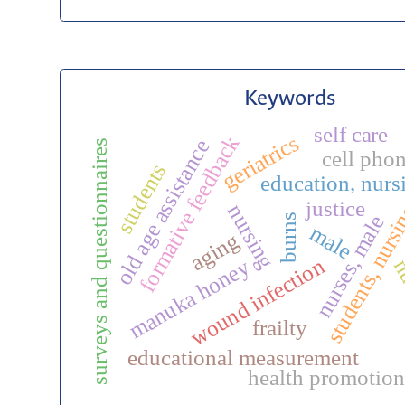
Keywords
self care
geriatrics
formative feedback
old age assistance
surveys and questionnaires
cell pho
students
education, nurs
justice
students, nurs
nursing
nurses, male
burns
male
aging
wound infection
manuka honey
nu
frailty
educational measurement
health promotio