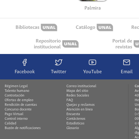
Palmira
Bibliotecas
Catálogo
Rec
Repositorio
Portal de
institucional
revistas
Facebook
Twitter
YouTube
Email
Régimen Legal
Correo institucional
Co
Talento humano
Mapa del sitio
Av
Contratación
Redes Sociales
40
Ofertas de empleo
FAQ
He
Rendición de cuentas
Quejas y reclamos
Un
Concurso docente
Atención en línea
Bo
Pago Virtual
Encuesta
(+
Control interno
Contáctenos
00
Calidad
Estadísticas
© 
Buzón de notificaciones
Glosario
Al
di
Ac