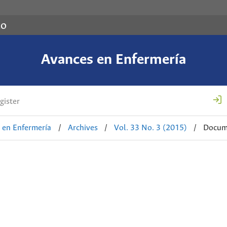
co
Avances en Enfermería
gister
 en Enfermería
/
Archives
/
Vol. 33 No. 3 (2015)
/
Docume
d