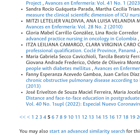
Project
,
Avances en Enfermería: Vol. 41 No. 1 (2023
Sandra Rocío Guáqueta-Parada, Martha Cecilia Tria
measure the clinical scientific dimension of ICU nur
MITZI LETELIER VALDIVIA, ANA LUISA VELANDIA
Avances en Enfermería: Vol. 28 No. 2 (2010)
Gloria Mabel Carrillo González, Lina Rocío Corredor
advanced practice nursing in oncology in Colombia
ITZA LEILIANA CAMARGO, CLARA VIRGINIA CARO C
professional qualification. Coclé Province, Panamá
,
Maria Gabriela Secco Cavicchioli, Tarcila Beatriz F
Giovana Andrade Frederico, Odete de Oliveira Mont
people with diabetes mellitus
,
Avances en Enfermerí
Fanny Esperanza Acevedo Gamboa, Juan Carlos Díaz 
chronic obstructive pulmonary disease according
(2013)
José Erivelton de Souza Maciel Ferreira, Maria Jocel
Distance and face-to-face education in postgraduat
Vol. 40 No. 1supl (2022): Especial Nuevo Coronavir
<<
<
1
2
3
4
5
6
7
8
9
10
11
12
13
14
15
16
17
18
19
2
You may also
start an advanced similarity search
for thi