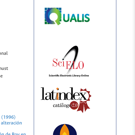
onal
must
se
2 (1996)
 alteración
ón de Roy en