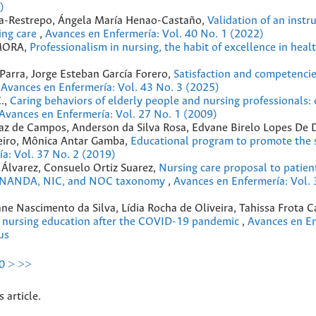
)
na-Restrepo, Ángela María Henao-Castaño,
Validation of an instr
sing care
,
Avances en Enfermería: Vol. 40 No. 1 (2022)
 MORA,
Professionalism in nursing, the habit of excellence in heal
 Parra, Jorge Esteban García Forero,
Satisfaction and competencie
,
Avances en Enfermería: Vol. 43 No. 3 (2025)
.,
Caring behaviors of elderly people and nursing professionals: 
Avances en Enfermería: Vol. 27 No. 1 (2009)
erraz de Campos, Anderson da Silva Rosa, Edvane Birelo Lopes De
eiro, Mônica Antar Gamba,
Educational program to promote the s
a: Vol. 37 No. 2 (2019)
Álvarez, Consuelo Ortiz Suarez,
Nursing care proposal to patien
 to NANDA, NIC, and NOC taxonomy
,
Avances en Enfermería: Vol. 
ane Nascimento da Silva, Lídia Rocha de Oliveira, Tahissa Frota C
e nursing education after the COVID-19 pandemic
,
Avances en En
us
0
>
>>
s article.