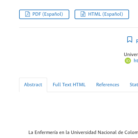
PDF (Español)
HTML (Español)
R
Univer
h
Abstract
Full Text HTML
References
Stat
La Enfermería en la Universidad Nacional de Colomb