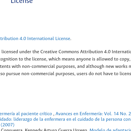
License
ribution 4.0 International License
.
e licensed under the
Creative
Commons Attribution 4.0 Internati
ognition to the license, which means anyone is allowed to copy,
contents with non-commercial purposes, and although new works 
also pursue non-commercial purposes, users do not have to licen
rmería al paciente crítico
,
Avances en Enfermería: Vol. 14 No. 
idado: liderazgo de la enfermera en el cuidado de la persona con
 (2007)
z Consuegra, Kennedy Arturo Guerra Urrego,
Modelo de adaptaci