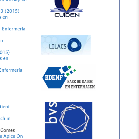
 3 (2015)
s en
a Enfermería
en
2015)
s en
Enfermería:
tient
ch in
m Gomes
he Apice On