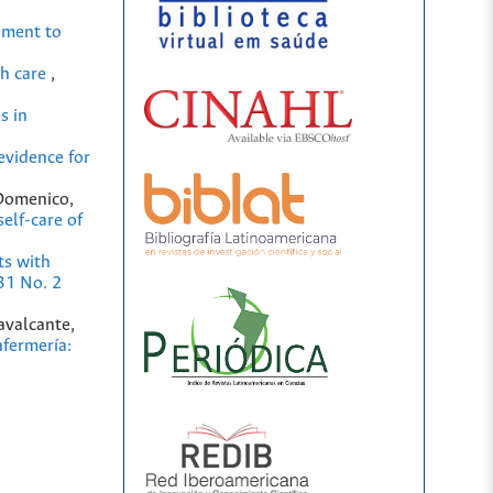
ument to
th care
,
s in
evidence for
 Domenico,
elf-care of
ts with
31 No. 2
avalcante,
fermería: