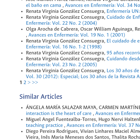
el baño en cama
,
Avances en Enfermería: Vol. 34 No
Renata Virginia González Consuegra,
Enfermería UN:
Renata Virginia González Consuegra,
Cuidado de Enf
Enfermería: Vol. 22 No. 2 (2004)
Olga Arocha de Cabrera, Oscar William Aguinaga, R
,
Avances en Enfermería: Vol. 19 No. 1 (2001)
Renata Virginia González Consuegra,
El cuidado de e
Enfermería: Vol. 16 No. 1-2 (1998)
Renata Virginia González Consuegra,
95 años recorri
Renata Virginia González Consuegra,
Cuidando desde 
Enfermería: Vol. 23 No. 2 (2005)
Renata Virginia González Consuegra,
Los 30 años de
Vol. 30 (2012): Especial; Los 30 años de la Revista
1
2
>
>>
Similar Articles
ÁNGELA MARÍA SALAZAR MAYA, CARMEN MARTÍNE
interaction is the heart of care
,
Avances en Enfermer
Miguel Angel Fuentealba-Torres, Hugo Nervi Halten
teaching practice
,
Avances en Enfermería: Vol. 37 N
Diego Pereira Rodrigues, Vivian Linhares Maciel Al
Vieira, Inês Maria Meneses dos Santos, Thalita Roch