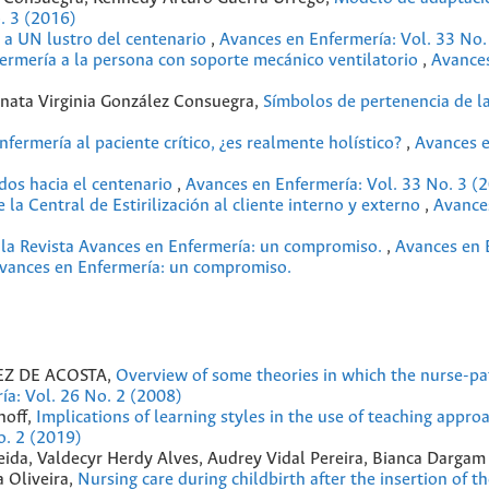
. 3 (2016)
 a UN lustro del centenario
,
Avances en Enfermería: Vol. 33 No.
ermería a la persona con soporte mecánico ventilatorio
,
Avance
enata Virginia González Consuegra,
Símbolos de pertenencia de l
nfermería al paciente crítico, ¿es realmente holístico?
,
Avances 
dos hacia el centenario
,
Avances en Enfermería: Vol. 33 No. 3 (
la Central de Estirilización al cliente interno y externo
,
Avance
 la Revista Avances en Enfermería: un compromiso.
,
Avances en 
 Avances en Enfermería: un compromiso.
Z DE ACOSTA,
Overview of some theories in which the nurse-pa
ía: Vol. 26 No. 2 (2008)
hoff,
Implications of learning styles in the use of teaching approa
o. 2 (2019)
meida, Valdecyr Herdy Alves, Audrey Vidal Pereira, Bianca Darga
a Oliveira,
Nursing care during childbirth after the insertion of t