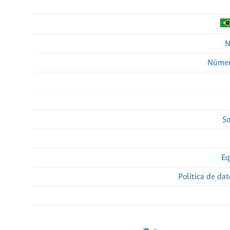
N
Númer
So
Eq
Política de da