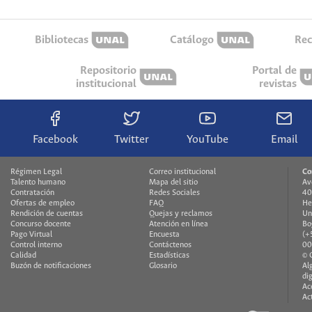
Bibliotecas
Catálogo
Rec
Repositorio
Portal de
institucional
revistas
Facebook
Twitter
YouTube
Email
Régimen Legal
Correo institucional
Co
Talento humano
Mapa del sitio
Av
Contratación
Redes Sociales
40
Ofertas de empleo
FAQ
He
Rendición de cuentas
Quejas y reclamos
Un
Concurso docente
Atención en línea
Bo
Pago Virtual
Encuesta
(+
Control interno
Contáctenos
00
Calidad
Estadísticas
© 
Buzón de notificaciones
Glosario
Al
di
Ac
Ac