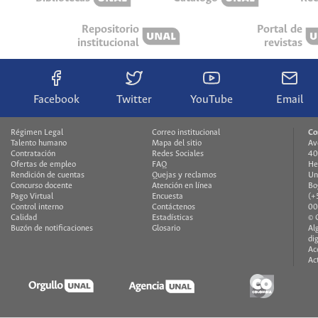
Repositorio
Portal de
institucional
revistas
Facebook
Twitter
YouTube
Email
Régimen Legal
Correo institucional
Co
Talento humano
Mapa del sitio
Av
Contratación
Redes Sociales
40
Ofertas de empleo
FAQ
He
Rendición de cuentas
Quejas y reclamos
Un
Concurso docente
Atención en línea
Bo
Pago Virtual
Encuesta
(+
Control interno
Contáctenos
00
Calidad
Estadísticas
© 
Buzón de notificaciones
Glosario
Al
di
Ac
Ac