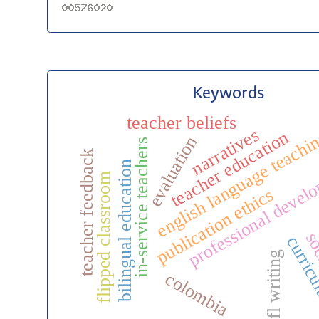
Keywords
teacher beliefs
narratives
english language teachi
teacher education
evaluation
in-service teachers
teacher feedback
professional devel
bilingual education
flipped classroom
publication ethics
soc
curric
efl writing
colombia