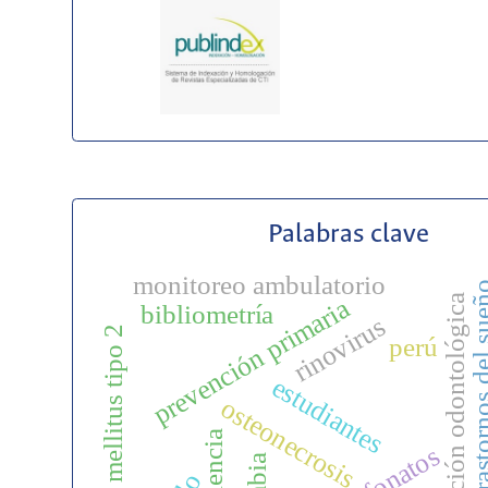
Palabras clave
monitoreo ambulatorio
trastornos de
atención odontológica
prevención primaria
bibliometría
rinovirus
diabetes mellitus tipo 2
perú
estudiantes
osteonecrosis