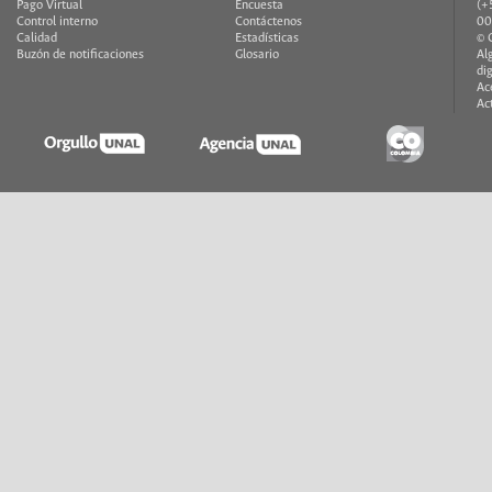
Pago Virtual
Encuesta
(+
Control interno
Contáctenos
00
Calidad
Estadísticas
© 
Buzón de notificaciones
Glosario
Al
di
Ac
Ac