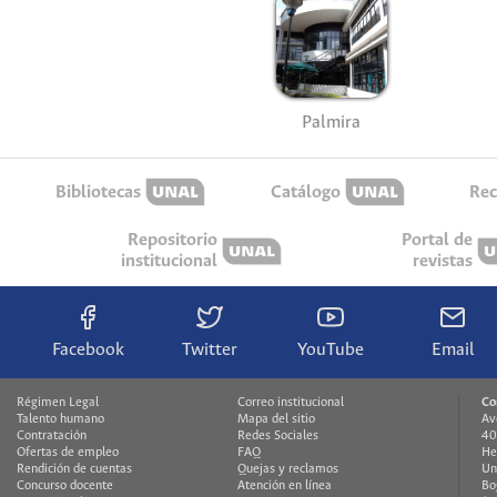
Palmira
Bibliotecas
Catálogo
Rec
Repositorio
Portal de
institucional
revistas
Facebook
Twitter
YouTube
Email
Régimen Legal
Correo institucional
Co
Talento humano
Mapa del sitio
Av
Contratación
Redes Sociales
40
Ofertas de empleo
FAQ
He
Rendición de cuentas
Quejas y reclamos
Un
Concurso docente
Atención en línea
Bo