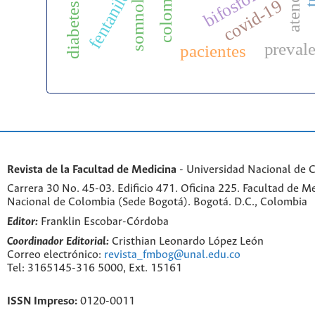
somnolencia
bifosfonatos
colombia
fentanilo
covid-19
preval
pacientes
Revista de la Facultad de Medicina
- Universidad Nacional de 
Carrera 30 No. 45-03. Edificio 471. Oficina 225. Facultad de M
Nacional de Colombia (Sede Bogotá). Bogotá. D.C., Colombia
Editor:
Franklin Escobar-Córdoba
Coordinador Editorial:
Cristhian Leonardo López León
Correo electrónico:
revista_fmbog@unal.edu.co
Tel: 3165145-316 5000, Ext. 15161
ISSN Impreso:
0120-0011