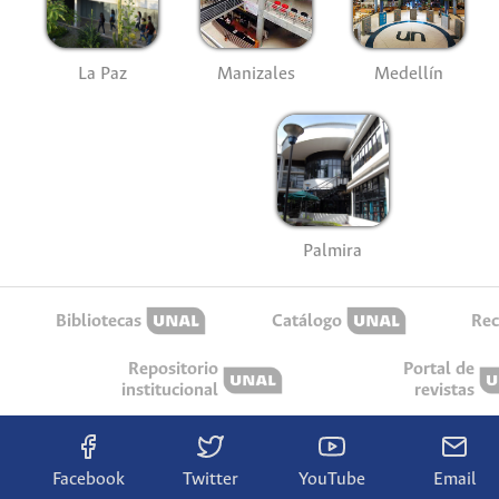
La Paz
Manizales
Medellín
Palmira
Bibliotecas
Catálogo
Rec
Repositorio
Portal de
institucional
revistas
Facebook
Twitter
YouTube
Email