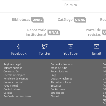
Palmira
Bibliotecas
Catálogo
Rec
Repositorio
Portal de
institucional
revistas
Facebook
Twitter
YouTube
Email
Régimen Legal
Correo institucional
Co
Talento humano
Mapa del sitio
Av
Contratación
Redes Sociales
40
Ofertas de empleo
FAQ
He
Rendición de cuentas
Quejas y reclamos
Un
Concurso docente
Atención en línea
Bo
Pago Virtual
Encuesta
(+
Control interno
Contáctenos
00
Calidad
Estadísticas
© 
Buzón de notificaciones
Glosario
Al
di
Ac