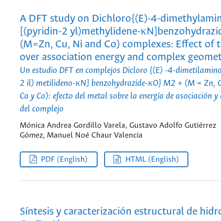
A DFT study on Dichloro{(E)-4-dimethylami
[(pyridin-2 yl)methylidene-κN]benzohydra
(M=Zn, Cu, Ni and Co) complexes: Effect of 
over association energy and complex geome
Un estudio DFT en complejos Dicloro {(E) -4-dimetilamino-
2 il) metilideno-κN] benzohydrazide-κO} M2 + (M = Zn, C
Ca y Co): efecto del metal sobre la energía de asociación y
del complejo
Mónica Andrea Gordillo Varela, Gustavo Adolfo Gutiérrez
Gómez, Manuel Noé Chaur Valencia
PDF (English)
HTML (English)
Síntesis y caracterización estructural de hidr