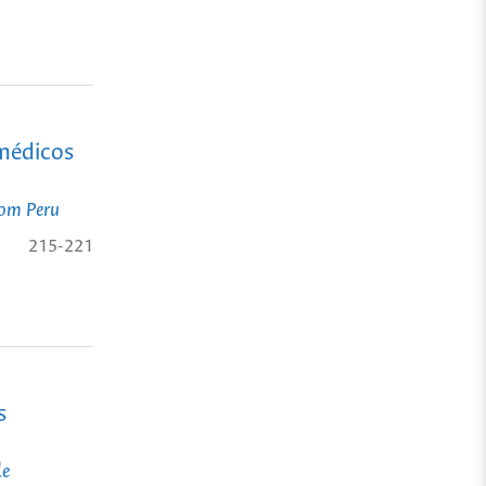
 médicos
rom Peru
215-221
s
le