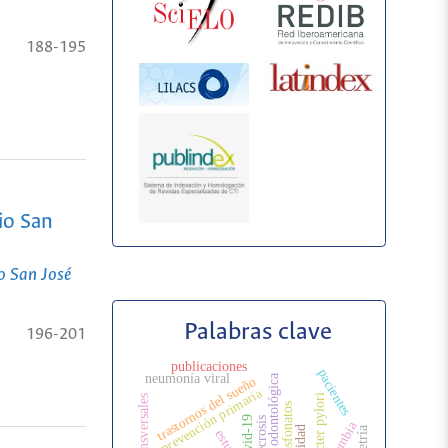
188-195
io San
o San José
Palabras clave
196-201
publicaciones
pacientes
neumonía viral
atención odontológica
trastornos del sueño
prevención primaria
helicobacter pylori
bifosfonatos
covid-19
colombia